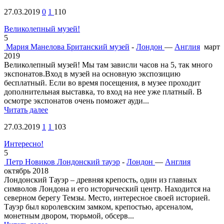
27.03.2019
0
1
110
Великолепный музей!
5
Мария Манелова
Британский музей
-
Лондон
—
Англия
март
2019
Великолепный музей! Мы там зависли часов на 5, так много
экспонатов.Вход в музей на основную экспозицию
бесплатный. Если во время посещения, в музее проходит
дополнительная выставка, то вход на нее уже платный. В
осмотре экспонатов очень поможет ауди...
Читать далее
27.03.2019
1
1
103
Интересно!
5
Петр Новиков
Лондонский тауэр
-
Лондон
—
Англия
октябрь 2018
Лондонский Тауэр – древняя крепость, один из главных
символов Лондона и его исторический центр. Находится на
северном берегу Темзы. Место, интересное своей историей.
Тауэр был королевским замком, крепостью, арсеналом,
монетным двором, тюрьмой, обсерв...