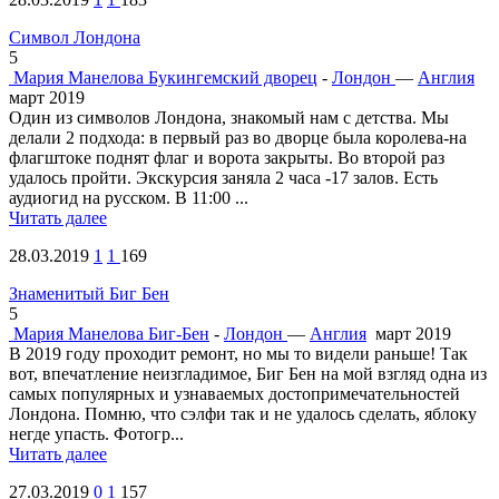
Символ Лондона
5
Мария Манелова
Букингемский дворец
-
Лондон
—
Англия
март 2019
Один из символов Лондона, знакомый нам с детства. Мы
делали 2 подхода: в первый раз во дворце была королева-на
флагштоке поднят флаг и ворота закрыты. Во второй раз
удалось пройти. Экскурсия заняла 2 часа -17 залов. Есть
аудиогид на русском. В 11:00 ...
Читать далее
28.03.2019
1
1
169
Знаменитый Биг Бен
5
Мария Манелова
Биг-Бен
-
Лондон
—
Англия
март 2019
В 2019 году проходит ремонт, но мы то видели раньше! Так
вот, впечатление неизгладимое, Биг Бен на мой взгляд одна из
самых популярных и узнаваемых достопримечательностей
Лондона. Помню, что сэлфи так и не удалось сделать, яблоку
негде упасть. Фотогр...
Читать далее
27.03.2019
0
1
157