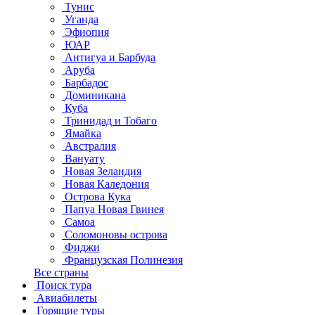
Тунис
Уганда
Эфиопия
ЮАР
Антигуа и Барбуда
Аруба
Барбадос
Доминикана
Куба
Тринидад и Тобаго
Ямайка
Австралия
Вануату
Новая Зеландия
Новая Каледония
Острова Кука
Папуа Новая Гвинея
Самоа
Соломоновы острова
Фиджи
Французская Полинезия
Все страны
Поиск тура
Авиабилеты
Горящие туры