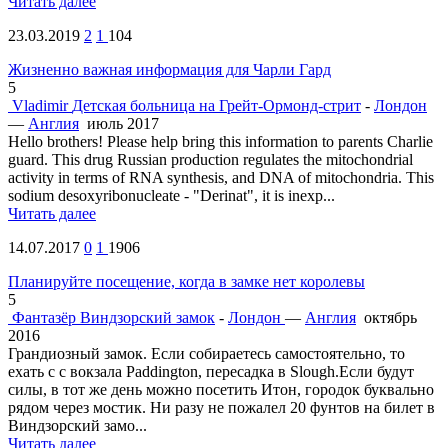
Читать далее
23.03.2019
2
1
104
Жизненно важная информация для Чарли Гард
5
Vladimir
Детская больница на Грейт-Ормонд-стрит
-
Лондон
—
Англия
июль 2017
Hello brothers! Please help bring this information to parents Charlie
guard. This drug Russian production regulates the mitochondrial
activity in terms of RNA synthesis, and DNA of mitochondria. This
sodium desoxyribonucleate - "Derinat", it is inexp...
Читать далее
14.07.2017
0
1
1906
Планируйте посещение, когда в замке нет королевы
5
Фантазёр
Виндзорский замок
-
Лондон
—
Англия
октябрь
2016
Грандиозный замок. Если собираетесь самостоятельно, то
ехать с с вокзала Paddington, пересадка в Slough.Если будут
силы, в тот же день можно посетить Итон, городок буквально
рядом через мостик. Ни разу не пожалел 20 фунтов на билет в
Виндзорский замо...
Читать далее