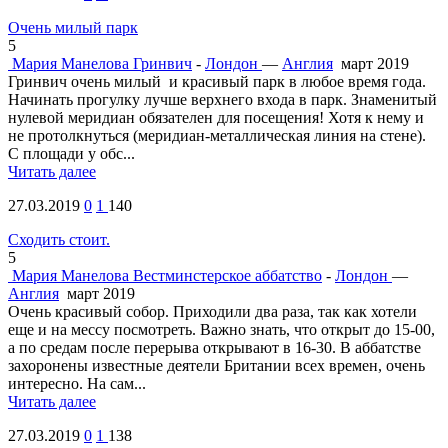
Очень милый парк
5
Мария Манелова
Гринвич
-
Лондон
—
Англия
март 2019
Гринвич очень милый и красивый парк в любое время года.
Начинать прогулку лучше верхнего входа в парк. Знаменитый
нулевой меридиан обязателен для посещения! Хотя к нему и
не протолкнуться (меридиан-металлическая линия на стене).
С площади у обс...
Читать далее
27.03.2019
0
1
140
Сходить стоит.
5
Мария Манелова
Вестминстерское аббатство
-
Лондон
—
Англия
март 2019
Очень красивый собор. Приходили два раза, так как хотели
еще и на мессу посмотреть. Важно знать, что открыт до 15-00,
а по средам после перерыва открывают в 16-30. В аббатстве
захоронены известные деятели Британии всех времен, очень
интересно. На сам...
Читать далее
27.03.2019
0
1
138