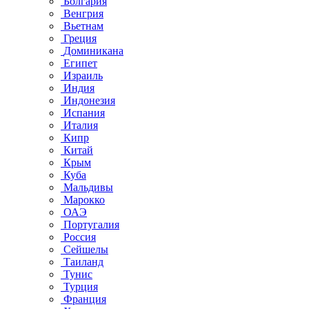
Болгария
Венгрия
Вьетнам
Греция
Доминикана
Египет
Израиль
Индия
Индонезия
Испания
Италия
Кипр
Китай
Крым
Куба
Мальдивы
Марокко
ОАЭ
Португалия
Россия
Сейшелы
Таиланд
Тунис
Турция
Франция