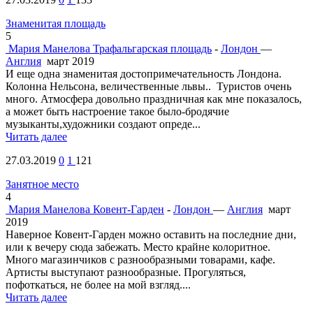
Знаменитая площадь
5
Мария Манелова
Трафальгарская площадь
-
Лондон
—
Англия
март 2019
И еще одна знаменитая достопримечательность Лондона.
Колонна Нельсона, величественные львы.. Туристов очень
много. Атмосфера довольно праздничная как мне показалось,
а может быть настроение такое было-бродячие
музыканты,художники создают опреде...
Читать далее
27.03.2019
0
1
121
Занятное место
4
Мария Манелова
Ковент-Гарден
-
Лондон
—
Англия
март
2019
Наверное Ковент-Гарден можно оставить на последние дни,
или к вечеру сюда забежать. Место крайне колоритное.
Много магазинчиков с разнообразными товарами, кафе.
Артисты выступают разнообразные. Прогуляться,
пофоткаться, не более на мой взгляд....
Читать далее