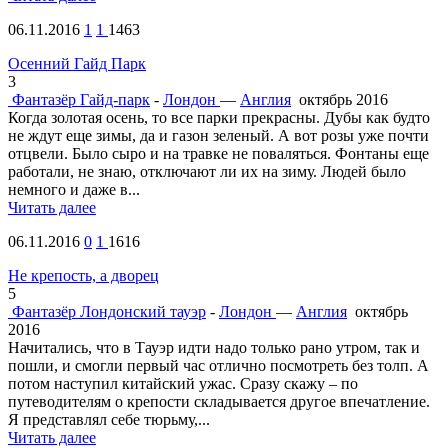
06.11.2016
1
1
1463
Осенний Гайд Парк
3
Фантазёр
Гайд-парк
-
Лондон
—
Англия
октябрь 2016
Когда золотая осень, то все парки прекрасны. Дубы как будто
не ждут еще зимы, да и газон зеленый. А вот розы уже почти
отцвели. Было сыро и на травке не поваляться. Фонтаны еще
работали, не знаю, отключают ли их на зиму. Людей было
немного и даже в...
Читать далее
06.11.2016
0
1
1616
Не крепость, а дворец
5
Фантазёр
Лондонский тауэр
-
Лондон
—
Англия
октябрь
2016
Начитались, что в Тауэр идти надо только рано утром, так и
пошли, и смогли первый час отлично посмотреть без толп. А
потом наступил китайский ужас. Сразу скажу – по
путеводителям о крепости складывается другое впечатление.
Я представлял себе тюрьму,...
Читать далее