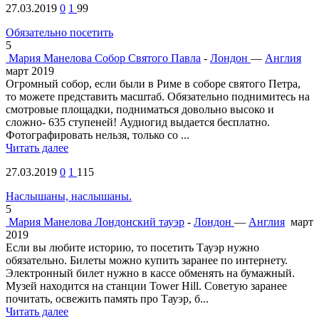
27.03.2019
0
1
99
Обязательно посетить
5
Мария Манелова
Собор Святого Павла
-
Лондон
—
Англия
март 2019
Огромный собор, если были в Риме в соборе святого Петра,
то можете представить масштаб. Обязательно поднимитесь на
смотровые площадки, подниматься довольно высоко и
сложно- 635 ступеней! Аудиогид выдается бесплатно.
Фотографировать нельзя, только со ...
Читать далее
27.03.2019
0
1
115
Наслышаны, наслышаны.
5
Мария Манелова
Лондонский тауэр
-
Лондон
—
Англия
март
2019
Если вы любите историю, то посетить Тауэр нужно
обязательно. Билеты можно купить заранее по интернету.
Электронный билет нужно в кассе обменять на бумажный.
Музей находится на станции Tower Hill. Советую заранее
почитать, освежить память про Тауэр, б...
Читать далее