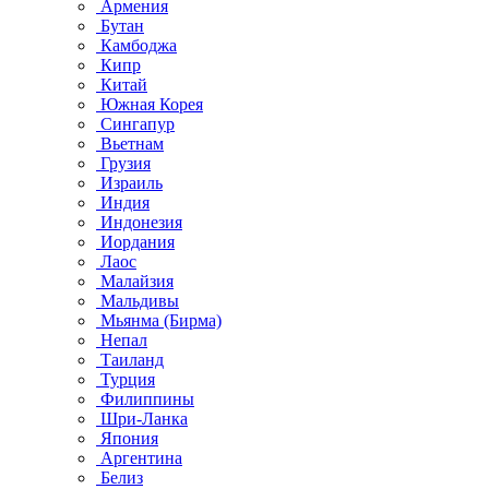
Армения
Бутан
Камбоджа
Кипр
Китай
Южная Корея
Сингапур
Вьетнам
Грузия
Израиль
Индия
Индонезия
Иордания
Лаос
Малайзия
Мальдивы
Мьянма (Бирма)
Непал
Таиланд
Турция
Филиппины
Шри-Ланка
Япония
Аргентина
Белиз