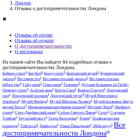
Лондон
Отзывы о достопримечтельностях Лондона
✖
Отзывы об отелях
Отзывы об отдыхе
О достопримечательностях
О ресторанах
На нашем сайте Вы найдете
84
подробных отзыва о
достопримечательностях Лондона.
4
6
3
3
Бейкер-стрит
Биг-Бен
Бонд-стрит
Британский музей
Букингемский
3
1
1
дворец
Вестминстер
Вестминстерский дворец
Вестминстерское
4
5
3
3
аббатство
Гайд-парк
Грин-парк
Гринвич
Детская больница на Грейт-
1
1
1
3
Ормонд-стрит
Золотая лань
Катти Сарк
Ковент-Гарден
Лондонский
1
1
4
глаз
Лондонский зоопарк
Лондонский тауэр
Музей Виктории и
1
1
1
Альберта
Музей Фрейда
Музей Шерлока Холмса
Музей восковых фигур
3
2
1
мадам Тюссо
Национальная картинная галерея
Ноттинг-Хилл
Оксфорд-
2
1
2
2
стрит
Сент-Джеймсский парк
Собор Святого Павла
Сохо
Стадион
1
4
1
2
Уэмбли
Тауэрский мост
Театр Королевы
Темза
Трафальгарская
Все
3
2
1
3
2
площадь
Уайтхолл
Уимблдон
Улица Пикадилли
Эбби-роуд
достопримечательности Лондона
84