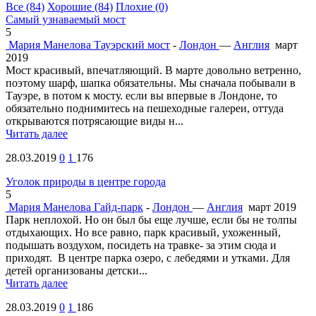
Все
(84)
Хорошие
(84)
Плохие
(0)
Самый узнаваемый мост
5
Мария Манелова
Тауэрский мост
-
Лондон
—
Англия
март
2019
Мост красивый, впечатляющий. В марте довольно ветренно,
поэтому шарф, шапка обязательны. Мы сначала побывали в
Тауэре, в потом к мосту. если вы впервые в Лондоне, то
обязательно поднимитесь на пешеходные галереи, оттуда
открываются потрясающие виды н...
Читать далее
28.03.2019
0
1
176
Уголок природы в центре города
5
Мария Манелова
Гайд-парк
-
Лондон
—
Англия
март 2019
Парк неплохой. Но он был бы еще лучше, если бы не толпы
отдыхающих. Но все равно, парк красивый, ухоженный,
подышать воздухом, посидеть на травке- за этим сюда и
приходят. В центре парка озеро, с лебедями и утками. Для
детей организованы детски...
Читать далее
28.03.2019
0
1
186