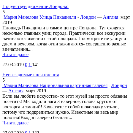
Почувствуй движение Лондона!
5
Мария Манелова
Улица Пикадилли
-
Лондон
—
Англия
март
2019
Площадь Пикадилли в самом центре Лондона. Тут сходятся
несколько главных улиц города. Практически все экскурсии
начинаются именно с этой площади. Посмотрите не улицу и
днем и вечером, когда огни зажигаются- совершенно разные
впечатления....
Читать далее
27.03.2019
0
1
141
Неизгладимые впечатления
5
Мария Манелова
Национальная картинная галерея
-
Лондон
—
Англия
март 2019
Если вы любите искусство- то этот музей вы просто обязаны
посетить! Мы ходили часа 3 наверное, голова кругом от
восторга и эмоций! Захватите с собой шоколадку что-ли,
потому что подкрепиться нужно. Известные на весь мир
полотна!Вход в галерею бесплат...
Читать далее
27.03.2019
0
1
133