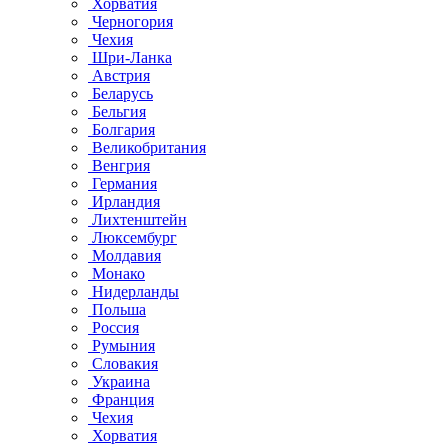
Хорватия
Черногория
Чехия
Шри-Ланка
Австрия
Беларусь
Бельгия
Болгария
Великобритания
Венгрия
Германия
Ирландия
Лихтенштейн
Люксембург
Молдавия
Монако
Нидерланды
Польша
Россия
Румыния
Словакия
Украина
Франция
Чехия
Хорватия