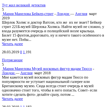
Тут жил великий детектив
5
Мария Манелова
Бейкер-стрит
-
Лондон
—
Англия
март
2019
Шерлок Холмс и доктор Ватсон, кто же их не знает? Бейкер
стрит 221Б-музей Шерлока Холмса. Найти музей не сложно, у
входа разумеется очередь и полицейский возле крыльца.
Билет 15 фунтов,дороговато, ну и ничего такого особенного в
музее нет. Побы...
Читать далее
28.03.2019
0
1
191
Потрясающе
5
Мария Манелова
Музей восковых фигур мадам Тюссо
-
Лондон
—
Англия
март 2018
Мне кажется музей восковых фигур мадам Тюссо по
популярности не уступает национальной галерее или
Британскому музею. Сюда всегда стоит очередь и музей
однозначно стоит того, чтобы в него попасть. Совет- если
хотите сделать фото- делайте сразу, потом ...
Читать далее
28.03.2019
1
1
183