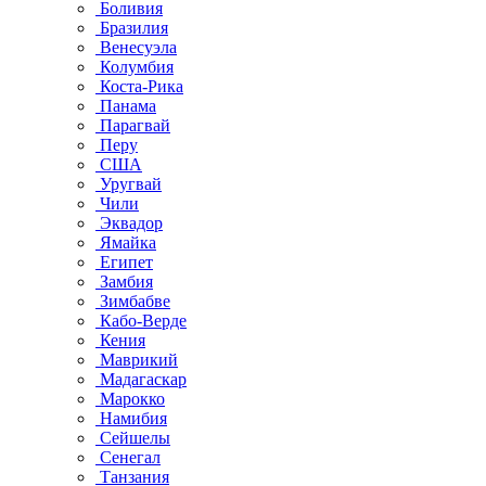
Боливия
Бразилия
Венесуэла
Колумбия
Коста-Рика
Панама
Парагвай
Перу
США
Уругвай
Чили
Эквадор
Ямайка
Египет
Замбия
Зимбабве
Кабо-Верде
Кения
Маврикий
Мадагаскар
Марокко
Намибия
Сейшелы
Сенегал
Танзания