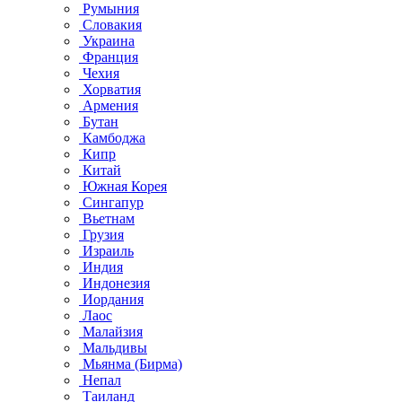
Румыния
Словакия
Украина
Франция
Чехия
Хорватия
Армения
Бутан
Камбоджа
Кипр
Китай
Южная Корея
Сингапур
Вьетнам
Грузия
Израиль
Индия
Индонезия
Иордания
Лаос
Малайзия
Мальдивы
Мьянма (Бирма)
Непал
Таиланд