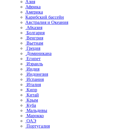
Азия
Африка
Америка
Карибский бассейн
Австралия и Океания
Абхазия
Болгария
Венгрия
Вьетнам
Греция
Доминикана
Египет
Израиль
Индия
Индонезия
Испания
Италия
Кипр
Китай
Крым
Куба
Мальдивы
Марокко
ОАЭ
Португалия