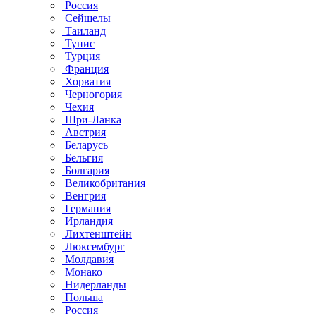
Россия
Сейшелы
Таиланд
Тунис
Турция
Франция
Хорватия
Черногория
Чехия
Шри-Ланка
Австрия
Беларусь
Бельгия
Болгария
Великобритания
Венгрия
Германия
Ирландия
Лихтенштейн
Люксембург
Молдавия
Монако
Нидерланды
Польша
Россия