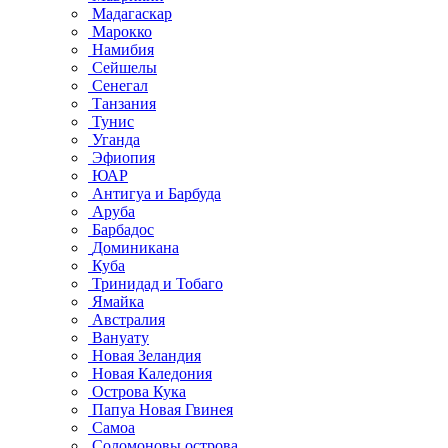
Мадагаскар
Марокко
Намибия
Сейшелы
Сенегал
Танзания
Тунис
Уганда
Эфиопия
ЮАР
Антигуа и Барбуда
Аруба
Барбадос
Доминикана
Куба
Тринидад и Тобаго
Ямайка
Австралия
Вануату
Новая Зеландия
Новая Каледония
Острова Кука
Папуа Новая Гвинея
Самоа
Соломоновы острова