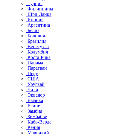
Турция
Филиппины
Шри-Ланка
Япония
Аргентина
Белиз
Боливия
Бразилия
Венесуэла
Колумбия
Коста-Рика
Панама
Парагвай
Перу
США
Уругвай
Чили
Эквадор
Ямайка
Египет
Замбия
Зимбабве
Кабо-Верде
Кения
Маврикий