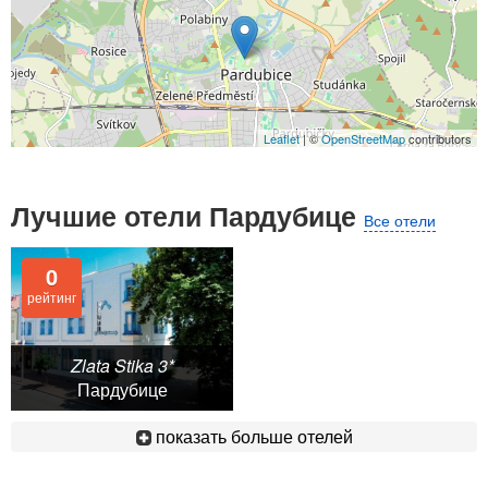
Leaflet
| ©
OpenStreetMap
contributors
Лучшие отели Пардубице
Все отели
0
рейтинг
Zlata Stika 3*
Пардубице
показать больше отелей