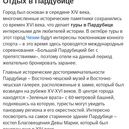
Отдых в Пардубице
Город был основан в середине XIV века,
многочисленные исторические памятники сохранились
со времен XVI века, что делает
туры в Пардубице
интересными для любителей истории. В октябре туры в
этот город
Чехии
будут интересны поклонникам конного
спорта – в это время здесь проводятся международные
соревнования «Большой Пардубицкий бег с
препятствиями», поэтому отели на данный период
желательно бронировать заранее.
Главные исторические достопримечательности
Пардубице – Восточно-чешский музей и Восточно-
чешская галерея, расположенные в замке, который был
возведен на рубеже XV-XVI веков. В центре города
находятся «Зеленые врата» с 60-метровой башней,
поднявшись на которую, туристы могут увидеть
панораму региона и его окрестностей. Интересно
посмотреть на самое старинное здание Пардубице –
костел Благовещения Девы Марии, который был
основан еще в XIV веке.