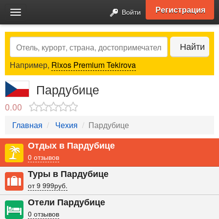
Регистрация
Войти
Toggle
navigation
Search
Найти
Например,
Rixos Premium Tekirova
Пардубице
0.00
Главная
Чехия
Пардубице
Отдых в Пардубице
0 отзывов
Туры в Пардубице
от 9 999руб.
Отели Пардубице
0 отзывов