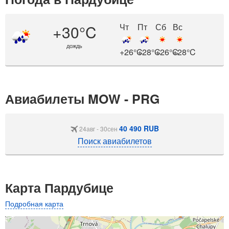
+30°C
Чт
Пт
Сб
Вс
дождь
+26°C
+28°C
+26°C
+28°C
Авиабилеты MOW - PRG
40 490 RUB
24авг - 30сен
Поиск авиабилетов
Карта Пардубице
Подробная карта