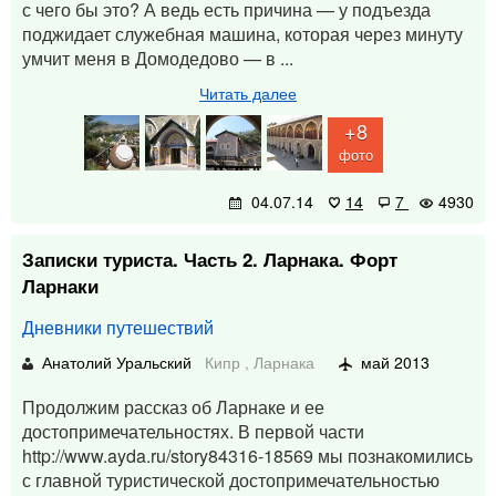
с чего бы это? А ведь есть причина — у подъезда
поджидает служебная машина, которая через минуту
умчит меня в Домодедово — в ...
Читать далее
+8
фото
04.07.14
14
7
4930
Записки туриста. Часть 2. Ларнака. Форт
Ларнаки
Дневники путешествий
Анатолий Уральский
Кипр
,
Ларнака
май 2013
Продолжим рассказ об Ларнаке и ее
достопримечательностях. В первой части
http://www.ayda.ru/story84316-18569 мы познакомились
с главной туристической достопримечательностью