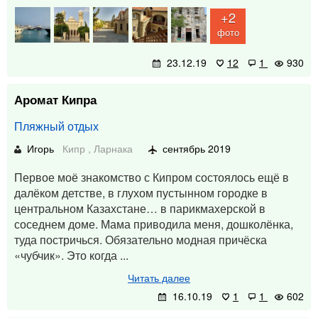
+2
фото
23.12.19
12
1
930
Аромат Кипра
Пляжный отдых
Игорь
Кипр
,
Ларнака
сентябрь 2019
Первое моё знакомство с Кипром состоялось ещё в
далёком детстве, в глухом пустынном городке в
центральном Казахстане… в парикмахерской в
соседнем доме. Мама приводила меня, дошколёнка,
туда постричься. Обязательно модная причёска
«чубчик». Это когда ...
Читать далее
16.10.19
1
1
602