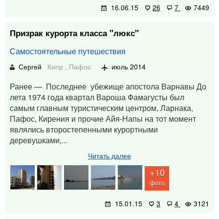
16.06.15
26
7
7449
Призрак курорта класса "люкс"
Самостоятельные путешествия
Сергей
Кипр
,
Пафос
июль 2014
Ранее — Последнее убежище апостола Варнавы До
лета 1974 года квартал Вароша Фамагусты был
самым главным туристическим центром, Ларнака,
Пафос, Кирения и прочие Айя-Напы на тот момент
являлись второстепенными курортными
деревушками,...
Читать далее
+10
фото
15.01.15
3
4
3121