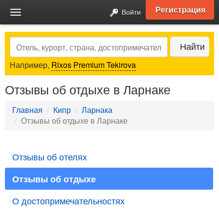
Регистрация
Войти
Toggle
navigation
Search
Найти
Например,
Rixos Premium Tekirova
Отзывы об отдыхе в Ларнаке
Главная
Кипр
Ларнака
Отзывы об отдыхе в Ларнаке
Отзывы об отелях
Отзывы об отдыхе
О достопримечательностях