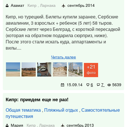
Азамат
Кипр
,
Ларнака
сентябрь 2014
Кипр, но турецкий. Билеты купили заранее, Сербские
авиалинии, 3 взрослых + ребенок (5 лет) 58 тыров.
Сербские летят через Белград, с короткой пересадкой
(которая на обратном подарила сюрприз, ниже).
После этого стали искать куда, аппартаменты и
вилы....
Читать далее
+21
фото
15.09.14
6
7
5639
Кипр: приедем еще не раз!
Общая тематика
,
Пляжный отдых
,
Самостоятельные
путешествия
Мария
Кипр
,
Ларнака
сентябрь 2013