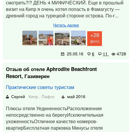
смотреть?!? ДЕНЬ 4 МИФИЧЕСКИЙ. Еще в прошлый
визит на Кипр я очень хотел попасть в Фамагусту —
древний город на турецкой стороне острова. По-г...
Читать далее
+28
фото
25.05.16
6
11
4728
Отзыв об отеле Aphrodite Beachfront
Resort, Газиверен
Практические советы туристам
Сергей
Кипр
,
Пафос
май 2016
Плюсы отеля УединенностьРасположенние
непосредственно на берегуИсключительная
ухоженностьОтличное качество номеров-
квартирБесплатная парковка Минусы отеля