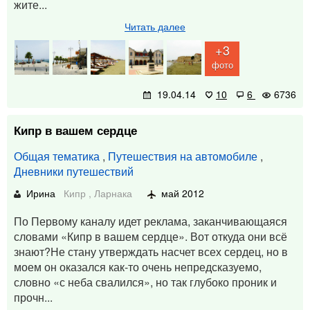
жите...
Читать далее
+3
фото
19.04.14
10
6
6736
Кипр в вашем сердце
Общая тематика
,
Путешествия на автомобиле
,
Дневники путешествий
Ирина
Кипр
,
Ларнака
май 2012
По Первому каналу идет реклама, заканчивающаяся
словами «Кипр в вашем сердце». Вот откуда они всё
знают?Не стану утверждать насчет всех сердец, но в
моем он оказался как-то очень непредсказуемо,
словно «с неба свалился», но так глубоко проник и
прочн...