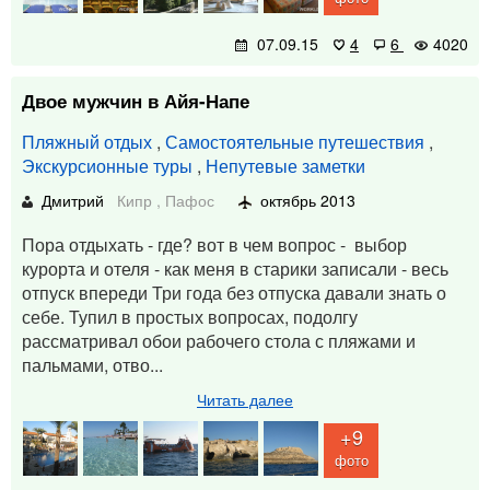
07.09.15
4
6
4020
Двое мужчин в Айя-Напе
Пляжный отдых
,
Самостоятельные путешествия
,
Экскурсионные туры
,
Непутевые заметки
Дмитрий
Кипр
,
Пафос
октябрь 2013
Пора отдыхать - где? вот в чем вопрос - выбор
курорта и отеля - как меня в старики записали - весь
отпуск впереди Три года без отпуска давали знать о
себе. Тупил в простых вопросах, подолгу
рассматривал обои рабочего стола с пляжами и
пальмами, отво...
Читать далее
+9
фото