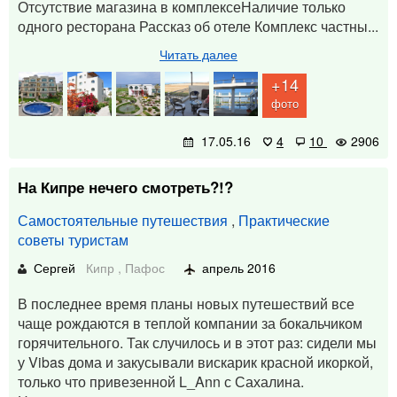
Отсутствие магазина в комплексеНаличие только
одного ресторана Рассказ об отеле Комплекс частны...
Читать далее
+14
фото
17.05.16
4
10
2906
На Кипре нечего смотреть?!?
Самостоятельные путешествия
,
Практические
советы туристам
Сергей
Кипр
,
Пафос
апрель 2016
В последнее время планы новых путешествий все
чаще рождаются в теплой компании за бокальчиком
горячительного. Так случилось и в этот раз: сидели мы
у Vibas дома и закусывали вискарик красной икоркой,
только что привезенной L_Ann с Сахалина.