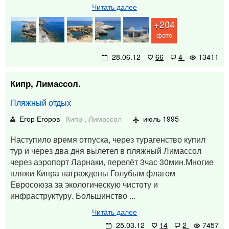
Читать далее
+204
фото
28.06.12
66
4
13411
Кипр, Лимассол.
Пляжный отдых
Егор Егоров
Кипр
,
Лимассол
июль 1995
Наступило время отпуска, через турагенство купил
тур и через два дня вылетел в пляжный Лимассол
через аэропорт Ларнаки, перелёт 3час 30мин.Многие
пляжи Кипра награждены Голубым флагом
Евросоюза за экологическую чистоту и
инфраструктуру. Большинство ...
Читать далее
25.03.12
14
2
7457