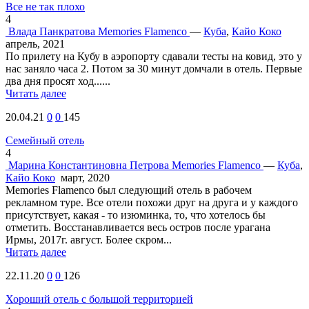
Все не так плохо
4
Влада Панкратова
Memories Flamenco
—
Куба
,
Кайо Коко
апрель, 2021
По прилету на Кубу в аэропорту сдавали тесты на ковид, это у
нас заняло часа 2. Потом за 30 минут домчали в отель. Первые
два дня просят ход......
Читать далее
20.04.21
0
0
145
Семейный отель
4
Марина Константиновна Петрова
Memories Flamenco
—
Куба
,
Кайо Коко
март, 2020
Memories Flamenco был следующий отель в рабочем
рекламном туре. Все отели похожи друг на друга и у каждого
присутствует, какая - то изюминка, то, что хотелось бы
отметить. Восстанавливается весь остров после урагана
Ирмы, 2017г. август. Более скром...
Читать далее
22.11.20
0
0
126
Хороший отель с большой территорией