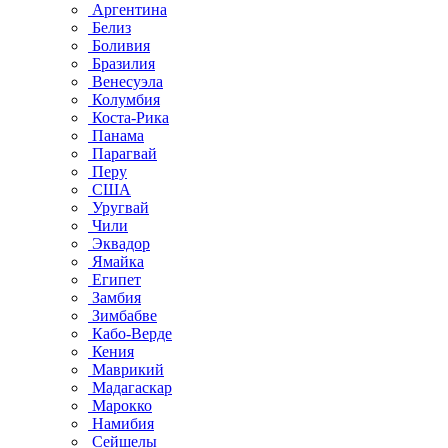
Аргентина
Белиз
Боливия
Бразилия
Венесуэла
Колумбия
Коста-Рика
Панама
Парагвай
Перу
США
Уругвай
Чили
Эквадор
Ямайка
Египет
Замбия
Зимбабве
Кабо-Верде
Кения
Маврикий
Мадагаскар
Марокко
Намибия
Сейшелы