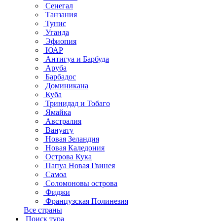
Сенегал
Танзания
Тунис
Уганда
Эфиопия
ЮАР
Антигуа и Барбуда
Аруба
Барбадос
Доминикана
Куба
Тринидад и Тобаго
Ямайка
Австралия
Вануату
Новая Зеландия
Новая Каледония
Острова Кука
Папуа Новая Гвинея
Самоа
Соломоновы острова
Фиджи
Французская Полинезия
Все страны
Поиск тура