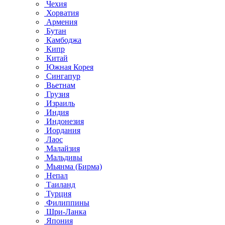
Чехия
Хорватия
Армения
Бутан
Камбоджа
Кипр
Китай
Южная Корея
Сингапур
Вьетнам
Грузия
Израиль
Индия
Индонезия
Иордания
Лаос
Малайзия
Мальдивы
Мьянма (Бирма)
Непал
Таиланд
Турция
Филиппины
Шри-Ланка
Япония