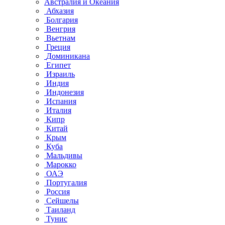
Австралия и Океания
Абхазия
Болгария
Венгрия
Вьетнам
Греция
Доминикана
Египет
Израиль
Индия
Индонезия
Испания
Италия
Кипр
Китай
Крым
Куба
Мальдивы
Марокко
ОАЭ
Португалия
Россия
Сейшелы
Таиланд
Тунис