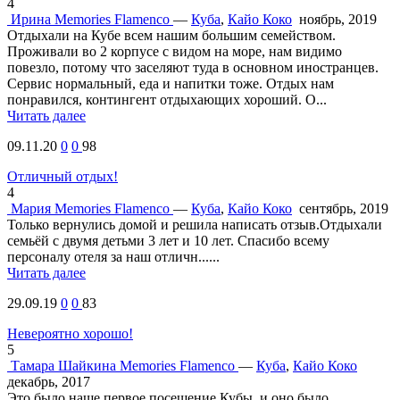
4
Ирина
Memories Flamenco
—
Куба
,
Кайо Коко
ноябрь, 2019
Отдыхали на Кубе всем нашим большим семейством.
Проживали во 2 корпусе с видом на море, нам видимо
повезло, потому что заселяют туда в основном иностранцев.
Сервис нормальный, еда и напитки тоже. Отдых нам
понравился, контингент отдыхающих хороший. О...
Читать далее
09.11.20
0
0
98
Отличный отдых!
4
Мария
Memories Flamenco
—
Куба
,
Кайо Коко
сентябрь, 2019
Только вернулись домой и решила написать отзыв.Отдыхали
семьёй с двумя детьми 3 лет и 10 лет. Спасибо всему
персоналу отеля за наш отличн......
Читать далее
29.09.19
0
0
83
Невероятно хорошо!
5
Тамара Шайкина
Memories Flamenco
—
Куба
,
Кайо Коко
декабрь, 2017
Это было наше первое посещение Кубы, и оно было