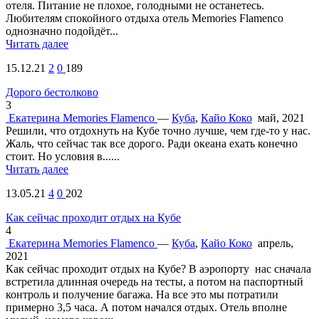
отеля. Питание не плохое, голодными не останетесь.
Любителям спокойного отдыха отель Memories Flamenco
однозначно подойдёт...
Читать далее
15.12.21
2
0
189
Дорого бестолково
3
Екатерина
Memories Flamenco
—
Куба
,
Кайо Коко
май, 2021
Решили, что отдохнуть на Кубе точно лучше, чем где-то у нас.
Жаль, что сейчас так все дорого. Ради океана ехать конечно
стоит. Но условия в......
Читать далее
13.05.21
4
0
202
Как сейчас проходит отдых на Кубе
4
Екатерина
Memories Flamenco
—
Куба
,
Кайо Коко
апрель,
2021
Как сейчас проходит отдых на Кубе? В аэропорту нас сначала
встретила длинная очередь на тесты, а потом на паспортный
контроль и получение багажа. На все это мы потратили
примерно 3,5 часа. А потом начался отдых. Отель вполне