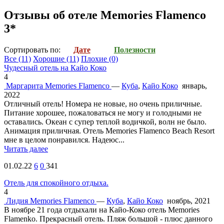
Отзывы об отеле Memories Flamenco
3*
Cортировать по:
Дате
Полезности
Все
(11)
Хорошие
(11)
Плохие
(0)
Чудесный отель на Кайо Коко
4
Маргарита
Memories Flamenco
—
Куба
,
Кайо Коко
январь,
2022
Отличный отель! Номера не новые, но очень приличные.
Питание хорошее, пожаловаться не могу и голодными не
оставались. Океан с супер теплой водичкой, волн не было.
Анимация приличная. Отель Memories Flamenco Beach Resort
мне в целом понравился. Надеюс...
Читать далее
01.02.22
6
0
341
Отель для спокойного отдыха.
4
Лидия
Memories Flamenco
—
Куба
,
Кайо Коко
ноябрь, 2021
В ноябре 21 года отдыхали на Кайо-Коко отель Memories
Flamenko. Прекрасный отель. Пляж большой - плюс данного