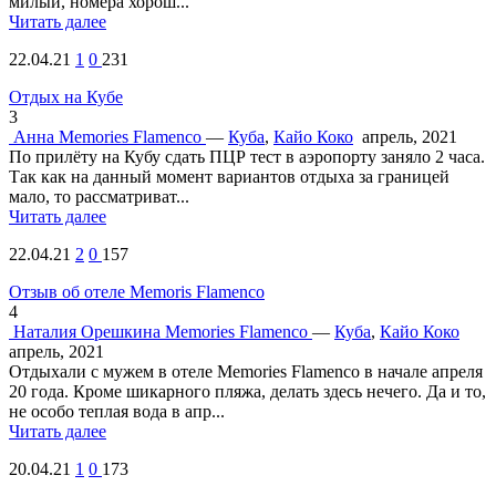
милый, номера хорош...
Читать далее
22.04.21
1
0
231
Отдых на Кубе
3
Анна
Memories Flamenco
—
Куба
,
Кайо Коко
апрель, 2021
По прилёту на Кубу сдать ПЦР тест в аэропорту заняло 2 часа.
Так как на данный момент вариантов отдыха за границей
мало, то рассматриват...
Читать далее
22.04.21
2
0
157
Отзыв об отеле Memoris Flamenco
4
Наталия Орешкина
Memories Flamenco
—
Куба
,
Кайо Коко
апрель, 2021
Отдыхали с мужем в отеле Memories Flamenco в начале апреля
20 года. Кроме шикарного пляжа, делать здесь нечего. Да и то,
не особо теплая вода в апр...
Читать далее
20.04.21
1
0
173