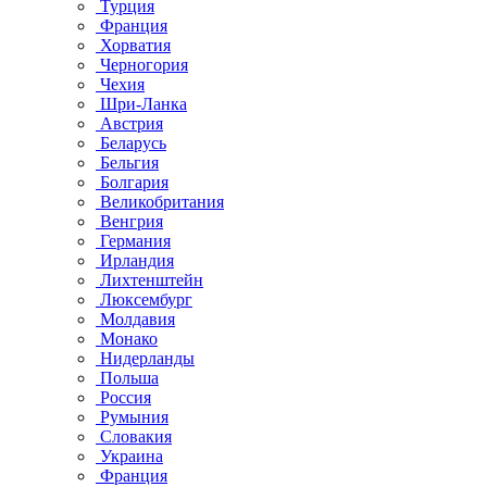
Турция
Франция
Хорватия
Черногория
Чехия
Шри-Ланка
Австрия
Беларусь
Бельгия
Болгария
Великобритания
Венгрия
Германия
Ирландия
Лихтенштейн
Люксембург
Молдавия
Монако
Нидерланды
Польша
Россия
Румыния
Словакия
Украина
Франция