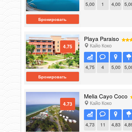
5,00
1
4,00
5,0
Бронировать
Playa Paraiso
Кайо Коко
4.75
4,75
4
5,00
5,0
Бронировать
Melia Cayo Coco
Кайо Коко
4.73
4,73
11
4,83
4,8