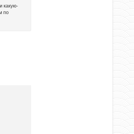
и какую-
м по