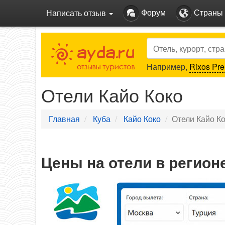
Форум
Страны
Написать отзыв
Search
Например,
Rixos Pre
Отели Кайо Коко
Главная
Куба
Кайо Коко
Отели Кайо К
Цены на отели в регион