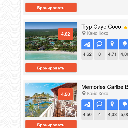
Бронировать
Tryp Cayo Coco
Кайо Коко
4.62
4,62
8
4,71
4,8
Бронировать
Memories Caribe 
Кайо Коко
4.50
4,50
4
4,33
5,0
Бронировать