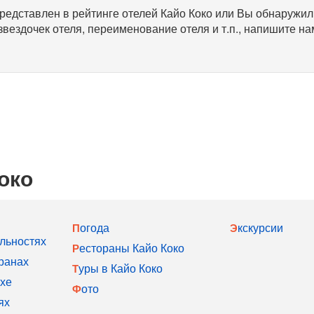
представлен в рейтинге отелей Кайо Коко или Вы обнаружил
звездочек отеля, переименование отеля и т.п., напишите на
око
Погода
Экскурсии
льностях
Рестораны Кайо Коко
ранах
Туры в Кайо Коко
хе
Фото
ях