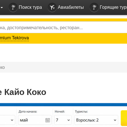
Поиск тура
Авиабилеты
Горящие ту
mium Tekirova
око
е Кайо Коко