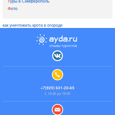
Туры в Симферополь
Фото
как уничтожить крота в огороде
+7(925) 631-20-65
С 10-00 до 19-00