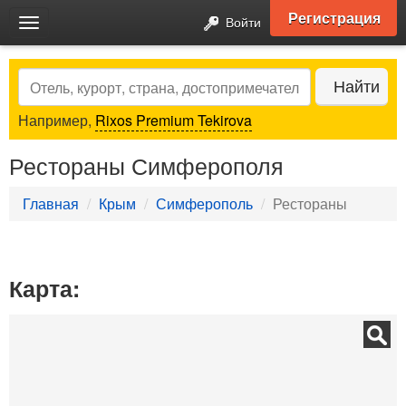
Регистрация
Войти
Toggle
navigation
Search
Найти
Например,
Rixos Premium Tekirova
Рестораны Симферополя
Главная
Крым
Симферополь
Рестораны
Карта: