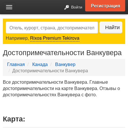
Регистрация
Войти
Toggle
navigation
Search
Найти
Например,
Rixos Premium Tekirova
Достопримечательности Ванкувера
Главная
Канада
Ванкувер
Достопримечательности Ванкувера
Все достопримечательности Ванкувера. Главные
достопримечательности на карте Ванкувера. Отзывы о
достопримечательностях Ванкувера с фото.
Карта: