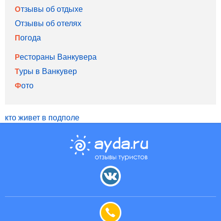
Отзывы об отдыхе
Отзывы об отелях
Погода
Рестораны Ванкувера
Туры в Ванкувер
Фото
кто живет в подполе