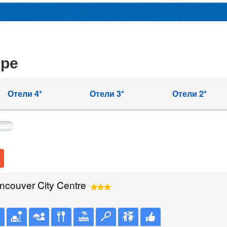
ере
Отели 4*
Отели 3*
Отели 2*
couver City Centre