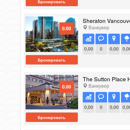
Бронировать
Sheraton Vancouve
Ванкувер
0.00
0,00
0
0,00
0,0
Бронировать
The Sutton Place 
Ванкувер
0.00
0,00
0
0,00
0,0
Бронировать