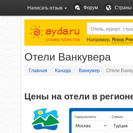
Форум
Страны
Написать отзыв
Search
Например,
Rixos Pre
Отели Ванкувера
Главная
Канада
Ванкувер
Отели Ванк
Цены на отели в регион