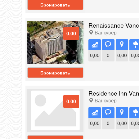
Бронировать
Renaissance Vanco
Ванкувер
0.00
0,00
0
0,00
0,0
Бронировать
Residence Inn Va
Ванкувер
0.00
0,00
0
0,00
0,0