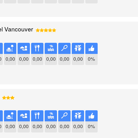
el Vancouver
0
0,00
0,00
0,00
0,00
0,00
0,00
0%
0
0,00
0,00
0,00
0,00
0,00
0,00
0%