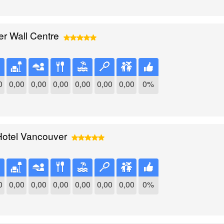
r Wall Centre
0
0,00
0,00
0,00
0,00
0,00
0,00
0%
Hotel Vancouver
0
0,00
0,00
0,00
0,00
0,00
0,00
0%