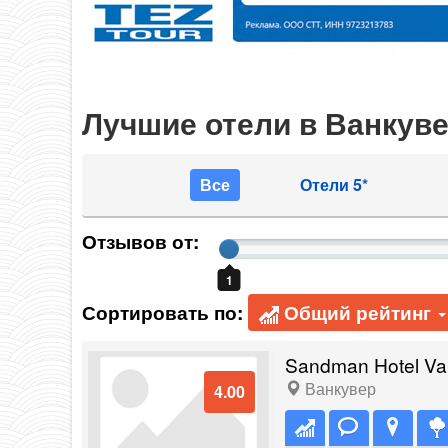
Лучшие отели в Ванкув
Все
Отели 5*
Отзывов от:
1
Сортировать по:
Общий рейтинг
Sandman Hotel Van
Ванкувер
4.00