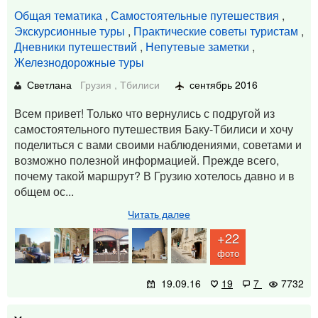
Общая тематика
,
Самостоятельные путешествия
,
Экскурсионные туры
,
Практические советы туристам
,
Дневники путешествий
,
Непутевые заметки
,
Железнодорожные туры
Светлана
Грузия
,
Тбилиси
сентябрь 2016
Всем привет! Только что вернулись с подругой из
самостоятельного путешествия Баку-Тбилиси и хочу
поделиться с вами своими наблюдениями, советами и
возможно полезной информацией. Прежде всего,
почему такой маршрут? В Грузию хотелось давно и в
общем ос...
Читать далее
+22
фото
19.09.16
19
7
7732