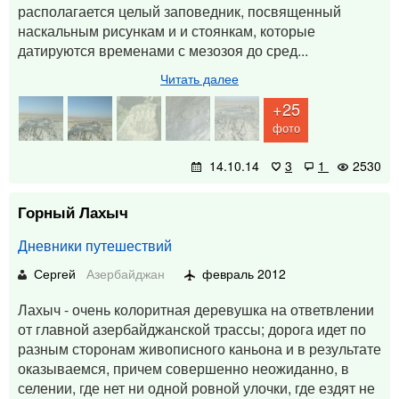
располагается целый заповедник, посвященный
наскальным рисункам и и стоянкам, которые
датируются временами с мезозоя до сред...
Читать далее
+25
фото
14.10.14
3
1
2530
Горный Лахыч
Дневники путешествий
Сергей
Азербайджан
февраль 2012
Лахыч - очень колоритная деревушка на ответвлении
от главной азербайджанской трассы; дорога идет по
разным сторонам живописного каньона и в результате
оказываемся, причем совершенно неожиданно, в
селении, где нет ни одной ровной улочки, где ездят не