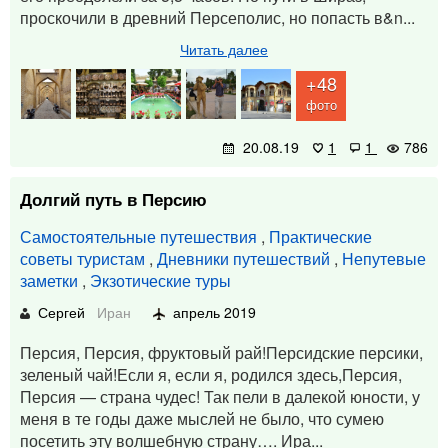
проскочили в древний Персеполис, но попасть в&n...
Читать далее
+48
фото
20.08.19
1
1
786
Долгий путь в Персию
Самостоятельные путешествия
,
Практические
советы туристам
,
Дневники путешествий
,
Непутевые
заметки
,
Экзотические туры
Сергей
Иран
апрель 2019
Персия, Персия, фруктовый рай!Персидские персики,
зеленый чай!Если я, если я, родился здесь,Персия,
Персия — страна чудес! Так пели в далекой юности, у
меня в те годы даже мыслей не было, что сумею
посетить эту волшебную страну…. Ира...