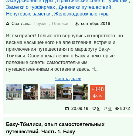
Экскурсионные туры
,
Практические советы туристам
,
Заметки о турфирмах
,
Дневники путешествий
,
Непутевые заметки
,
Железнодорожные туры
Светлана
Грузия
,
Тбилиси
сентябрь 2016
Всем привет! Только что вернулись из короткого, но
весьма насыщенного на впечатления, встречи и
приключения путешествия по маршруту Баку-
Тбилиси. Свои впечатления о Баку и некоторые
полезные советы самостоятельным
путешественникам я оставила здесь. Н...
Читать далее
+148
фото
20.09.16
9
6
8372
Баку-Тбилиси, опыт самостоятельных
путешествий. Часть 1, Баку