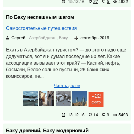
15.12.16
27
5
4622
По Баку неспешным шагом
Самостоятельные путешествия
Сергей
Азербайджан
,
Баку
сентябрь 2016
Ехать в Азербайджан туристом? — до этого надо еще
додуматься, вот я и думал последние 50 лет. Какие
ассоциации вызывает этот край? — Каспий, нефть,
басмачи, Белое солнце пустыни, 26 бакинских
комиссаров, пе...
Читать далее
+22
фото
13.12.16
14
9
5493
Баку древний, Баку модерновый