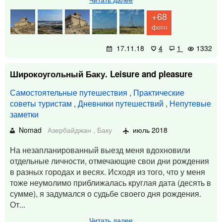
+68
фото
17.11.18
4
1
1332
Широкоугольный Баку. Leisure and pleasure
Самостоятельные путешествия
,
Практические
советы туристам
,
Дневники путешествий
,
Непутевые
заметки
Nomad
Азербайджан
,
Баку
июль 2018
На незапланированный выезд меня вдохновили
отдельные личности, отмечающие свои дни рождения
в разных городах и весях. Исходя из того, что у меня
тоже неумолимо приближалась круглая дата (десять в
сумме), я задумался о судьбе своего дня рождения.
От...
Читать далее