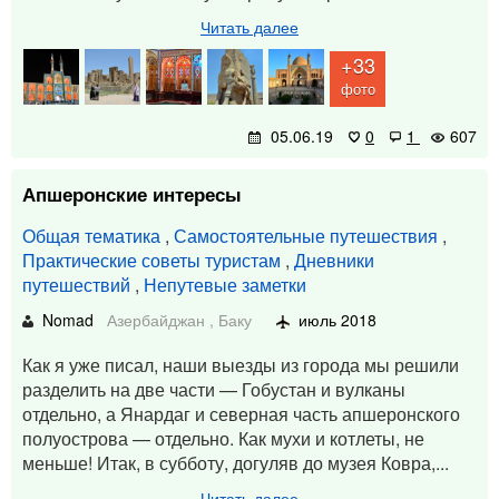
Читать далее
+33
фото
05.06.19
0
1
607
Апшеронские интересы
Общая тематика
,
Самостоятельные путешествия
,
Практические советы туристам
,
Дневники
путешествий
,
Непутевые заметки
Nomad
Азербайджан
,
Баку
июль 2018
Как я уже писал, наши выезды из города мы решили
разделить на две части — Гобустан и вулканы
отдельно, а Янардаг и северная часть апшеронского
полуострова — отдельно. Как мухи и котлеты, не
меньше! Итак, в субботу, догуляв до музея Ковра,...
Читать далее