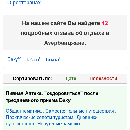
О ресторанах
На нашем сайте Вы найдете
42
подробных отзыва об отдыхе в
Азербайджане.
Баку
30
3
1
Габала
Гянджа
Cортировать по:
Дате
Полезности
Пивная Аптека, "оздоровиться" после
трехдневного приема Баку
Общая тематика
,
Самостоятельные путешествия
,
Практические советы туристам
,
Дневники
путешествий
,
Непутевые заметки