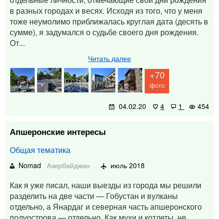
в разных городах и весях. Исходя из того, что у меня
тоже неумолимо приближалась круглая дата (десять в
сумме), я задумался о судьбе своего дня рождения.
От...
Читать далее
+70
фото
04.02.20
4
1
454
Апшеронские интересы
Общая тематика
Nomad
Азербайджан
июль 2018
Как я уже писал, наши выезды из города мы решили
разделить на две части — Гобустан и вулканы
отдельно, а Янардаг и северная часть апшеронского
полуострова — отдельно. Как мухи и котлеты, не