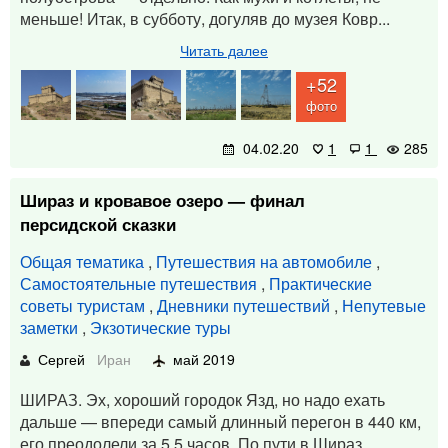
меньше! Итак, в субботу, догуляв до музея Ковр...
Читать далее
+52
фото
04.02.20
1
1
285
Шираз и кровавое озеро — финал
персидской сказки
Общая тематика
,
Путешествия на автомобиле
,
Самостоятельные путешествия
,
Практические
советы туристам
,
Дневники путешествий
,
Непутевые
заметки
,
Экзотические туры
Сергей
Иран
май 2019
ШИРАЗ. Эх, хороший городок Язд, но надо ехать
дальше — впереди самый длинный перегон в 440 км,
его преодолели за 5,5 часов. По пути в Шираз,