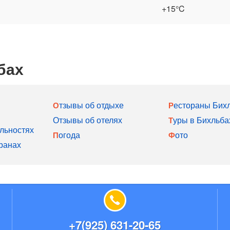
+15°C
бах
Отзывы об отдыхе
Рестораны Бих
Отзывы об отелях
Туры в Бихльба
льностях
Погода
Фото
ранах
+7(925) 631-20-65