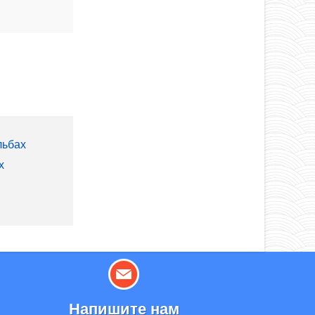
льбах
х
Напишите нам