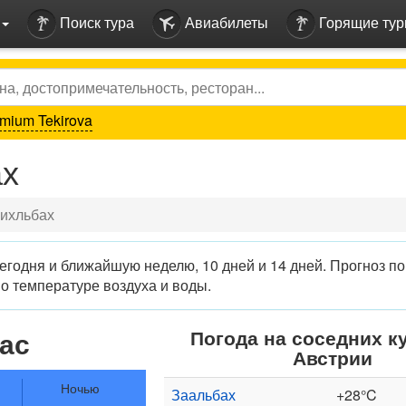
Поиск тура
Авиабилеты
Горящие ту
mium Tekirova
ах
Бихльбах
годня и ближайшую неделю, 10 дней и 14 дней. Прогноз по
о температуре воздуха и воды.
ас
Погода на соседних к
Австрии
Ночью
Заальбах
+28°C