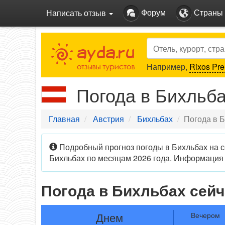
Форум
Страны
Написать отзыв
Search
Например,
Rixos Pre
Погода в Бихльб
Главная
Австрия
Бихльбах
Погода в 
Подробный прогноз погоды в Бихльбах на се
Бихльбах по месяцам 2026 года. Информация 
Погода в Бихльбах сейч
Днем
Вечером