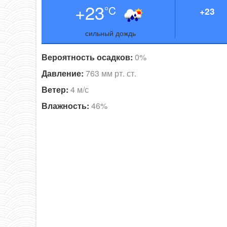
+23
°C
+23
сильный дождь
Вероятность осадков:
0%
Давление:
763 мм рт. ст.
Ветер:
4 м/с
Влажность:
46%