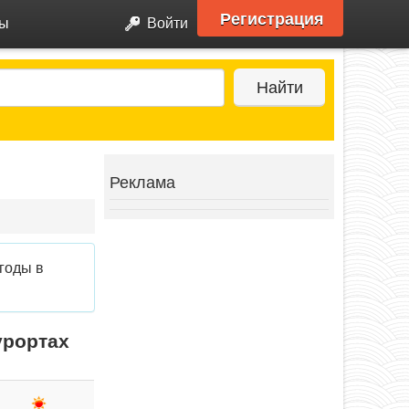
Регистрация
ры
Войти
Найти
Реклама
годы в
урортах