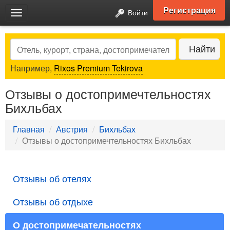
Регистрация
Войти
Toggle
navigation
Search
Найти
Например,
Rixos Premium Tekirova
Отзывы о достопримечтельностях
Бихльбах
Главная
Австрия
Бихльбах
Отзывы о достопримечтельностях Бихльбах
Отзывы об отелях
Отзывы об отдыхе
О достопримечательностях