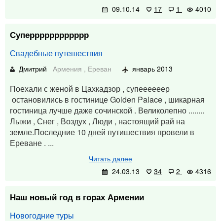
09.10.14
17
1
4010
Суперррррррррррр
Свадебные путешествия
Дмитрий
Армения
,
Ереван
январь 2013
Поехали с женой в Цахкадзор , супеееееер
остановились в гостинице Golden Palace , шикарная
гостиница лучше даже сочинской . Великолепно ........
Лыжи , Снег , Воздух , Люди , настоящий рай на
земле.Последние 10 дней путишествия провели в
Ереване . ...
Читать далее
24.03.13
34
2
4316
Наш новый год в горах Армении
Новогодние туры