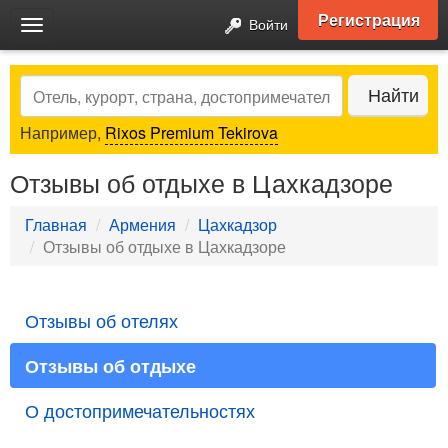
Регистрация
Войти
Toggle
navigation
Search
Найти
Например,
Rixos Premium Tekirova
Отзывы об отдыхе в Цахкадзоре
Главная
Армения
Цахкадзор
Отзывы об отдыхе в Цахкадзоре
Отзывы об отелях
Отзывы об отдыхе
О достопримечательностях