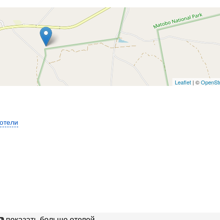
Leaflet
| ©
OpenSt
 отели
показать больше отелей