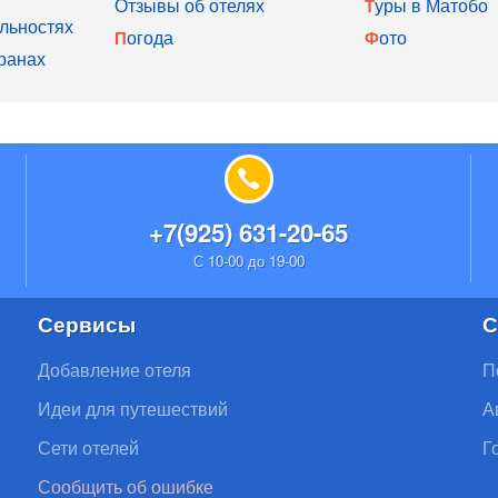
Отзывы об отелях
Туры в Матобо
льностях
Погода
Фото
ранах
+7(925) 631-20-65
С 10-00 до 19-00
Сервисы
С
Добавление отеля
П
Идеи для путешествий
А
Сети отелей
Г
Сообщить об ошибке