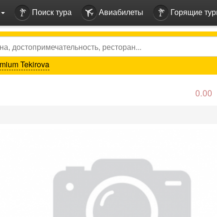
Поиск тура
Авиабилеты
Горящие ту
mium Tekirova
0.00
vious