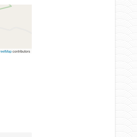
reetMap
contributors