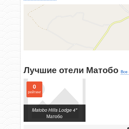
Лучшие отели Матобо
Все
0
рейтинг
Matobo Hills Lodge 4*
Матобо