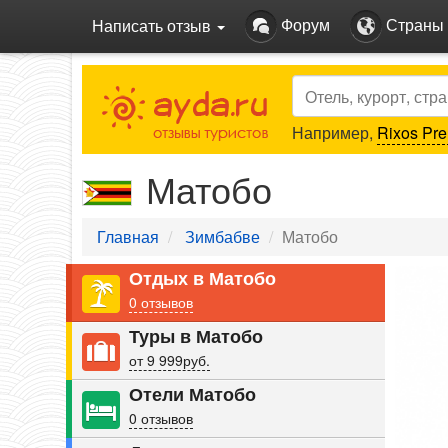
Форум
Страны
Написать отзыв
Search
Например,
Rixos Pre
Матобо
Главная
Зимбабве
Матобо
Pre
Отдых в Матобо
0 отзывов
Туры в Матобо
от 9 999руб.
Отели Матобо
0 отзывов