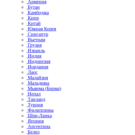
Армения
Бутан
Камбоджа
Кипр
Китай
Южная Корея
Сингапур
Вьетнам
Грузия
Израиль
Индия
Индонезия
Иордания
Лаос
Малайзия
Мальдивы
Мьянма (Бирма)
Непал
Таиланд
Турция
Филиппины
Шри-Ланка
Япония
Аргентина
Белиз