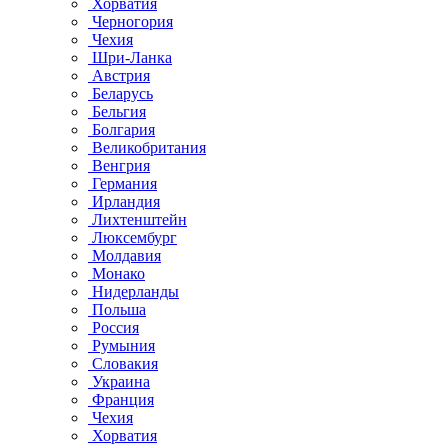
Хорватия
Черногория
Чехия
Шри-Ланка
Австрия
Беларусь
Бельгия
Болгария
Великобритания
Венгрия
Германия
Ирландия
Лихтенштейн
Люксембург
Молдавия
Монако
Нидерланды
Польша
Россия
Румыния
Словакия
Украина
Франция
Чехия
Хорватия