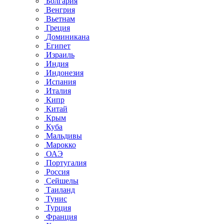
Болгария
Венгрия
Вьетнам
Греция
Доминикана
Египет
Израиль
Индия
Индонезия
Испания
Италия
Кипр
Китай
Крым
Куба
Мальдивы
Марокко
ОАЭ
Португалия
Россия
Сейшелы
Таиланд
Тунис
Турция
Франция