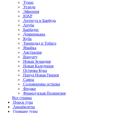
Тунис
Уганда
Эфиопия
ЮАР
Антигуа и Барбуда
Аруба
Барбадос
Доминикана
Куба
Тринидад и Тобаго
Ямайка
Австралия
Вануату
Новая Зеландия
Новая Каледония
Острова Кука
Папуа Новая Гвинея
Самоа
Соломоновы острова
Фиджи
Французская Полинезия
Все страны
Поиск тура
Авиабилеты
Горящие туры