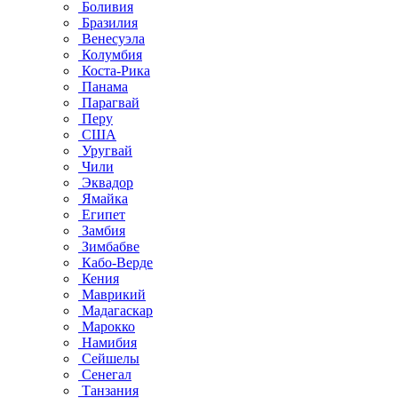
Боливия
Бразилия
Венесуэла
Колумбия
Коста-Рика
Панама
Парагвай
Перу
США
Уругвай
Чили
Эквадор
Ямайка
Египет
Замбия
Зимбабве
Кабо-Верде
Кения
Маврикий
Мадагаскар
Марокко
Намибия
Сейшелы
Сенегал
Танзания