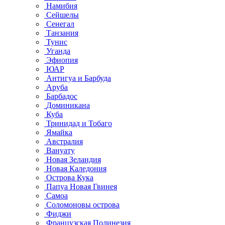
Намибия
Сейшелы
Сенегал
Танзания
Тунис
Уганда
Эфиопия
ЮАР
Антигуа и Барбуда
Аруба
Барбадос
Доминикана
Куба
Тринидад и Тобаго
Ямайка
Австралия
Вануату
Новая Зеландия
Новая Каледония
Острова Кука
Папуа Новая Гвинея
Самоа
Соломоновы острова
Фиджи
Французская Полинезия