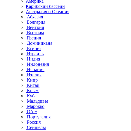
Америка
Карибский бассейн
Австралия и Океания
Абхазия
Болгария
Венгрия
Вьетнам
Греция
Доминикана
Египет
Израиль
Индия
Индонезия
Испания
Италия
Кипр
Китай
Крым
Куба
Мальдивы
Марокко
ОАЭ
Португалия
Россия
Сейшелы