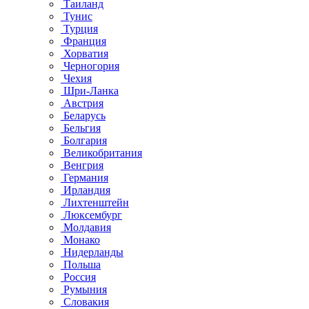
Таиланд
Тунис
Турция
Франция
Хорватия
Черногория
Чехия
Шри-Ланка
Австрия
Беларусь
Бельгия
Болгария
Великобритания
Венгрия
Германия
Ирландия
Лихтенштейн
Люксембург
Молдавия
Монако
Нидерланды
Польша
Россия
Румыния
Словакия