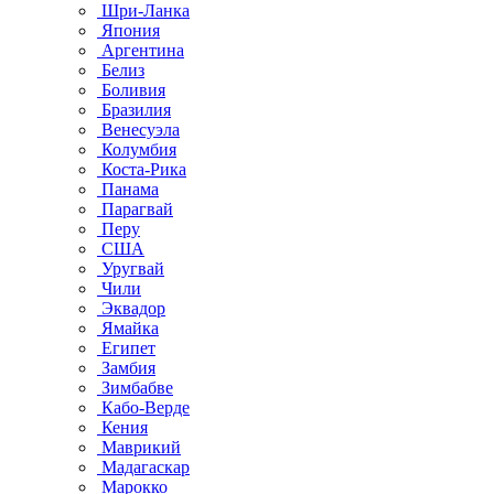
Шри-Ланка
Япония
Аргентина
Белиз
Боливия
Бразилия
Венесуэла
Колумбия
Коста-Рика
Панама
Парагвай
Перу
США
Уругвай
Чили
Эквадор
Ямайка
Египет
Замбия
Зимбабве
Кабо-Верде
Кения
Маврикий
Мадагаскар
Марокко