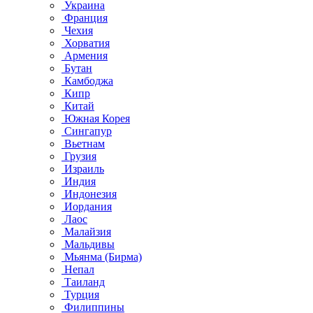
Украина
Франция
Чехия
Хорватия
Армения
Бутан
Камбоджа
Кипр
Китай
Южная Корея
Сингапур
Вьетнам
Грузия
Израиль
Индия
Индонезия
Иордания
Лаос
Малайзия
Мальдивы
Мьянма (Бирма)
Непал
Таиланд
Турция
Филиппины