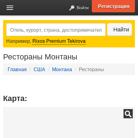
Регистрация
Войти
Toggle
navigation
Search
Найти
Например,
Rixos Premium Tekirova
Рестораны Монтаны
Главная
США
Монтана
Рестораны
Карта: