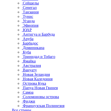
Сейшелы
Сенегал
Танзания
Тунис
Уганда
Эфиопия
ЮАР
Антигуа и Барбуда
Аруба
Барбадос
Доминикана
Куба
Тринидад и Тобаго
Ямайка
Австралия
Вануату
Новая Зеландия
Новая Каледония
Острова Кука
Папуа Новая Гвинея
Самоа
Соломоновы острова
Фиджи
Французская Полинезия
Все страны