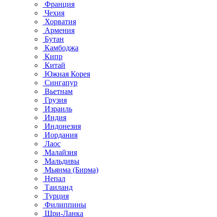
Франция
Чехия
Хорватия
Армения
Бутан
Камбоджа
Кипр
Китай
Южная Корея
Сингапур
Вьетнам
Грузия
Израиль
Индия
Индонезия
Иордания
Лаос
Малайзия
Мальдивы
Мьянма (Бирма)
Непал
Таиланд
Турция
Филиппины
Шри-Ланка