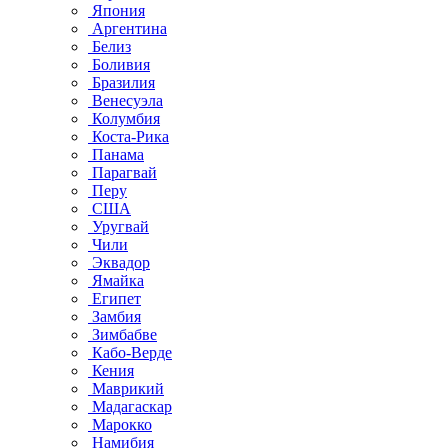
Япония
Аргентина
Белиз
Боливия
Бразилия
Венесуэла
Колумбия
Коста-Рика
Панама
Парагвай
Перу
США
Уругвай
Чили
Эквадор
Ямайка
Египет
Замбия
Зимбабве
Кабо-Верде
Кения
Маврикий
Мадагаскар
Марокко
Намибия