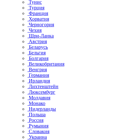
Тунис
Турция
Франция
Хорватия
Черногория
Чехия
Шри-Ланка
Австрия
Беларусь
Бельгия
Болгария
Великобритания
Венгрия
Германия
Ирландия
Лихтенштейн
Люксембург
Молдавия
Монако
Нидерланды
Польша
Россия
Румыния
Словакия
Украина