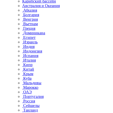
Карибский бассейн
Австралия и Океания
Абхазия
Болгария
Венгрия
Вьетнам
Греция
Доминикана
Египет
Израиль
Индия
Индонезия
Испания
Италия
Кипр
Китай
Крым
Куба
Мальдивы
Марокко
ОАЭ
Португалия
Россия
Сейшелы
Таиланд