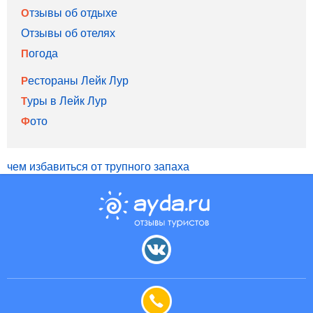
Отзывы об отдыхе
Отзывы об отелях
Погода
Рестораны Лейк Лур
Туры в Лейк Лур
Фото
чем избавиться от трупного запаха