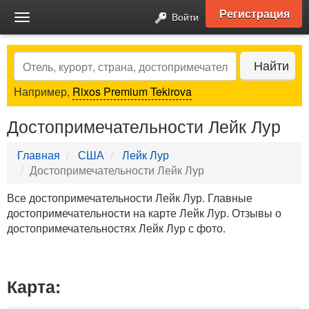
Регистрация
Войти
Toggle
navigation
Search
Найти
Например,
Rixos Premium Tekirova
Достопримечательности Лейк Лур
Главная
США
Лейк Лур
Достопримечательности Лейк Лур
Все достопримечательности Лейк Лур. Главные
достопримечательности на карте Лейк Лур. Отзывы о
достопримечательностях Лейк Лур с фото.
Карта: