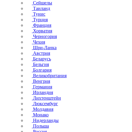
Сейшелы
Таиланд
Тунис
Турция
Франция
Хорватия
Черногория
Чехия
Шри-Ланка
Австрия
Беларусь
Бельгия
Болгария
Великобритания
Венгрия
Германия
Ирландия
Лихтенштейн
Люксембург
Молдавия
Монако
Нидерланды
Польша
Россия