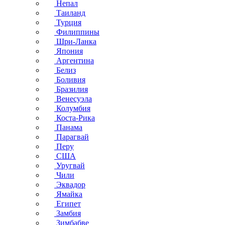
Непал
Таиланд
Турция
Филиппины
Шри-Ланка
Япония
Аргентина
Белиз
Боливия
Бразилия
Венесуэла
Колумбия
Коста-Рика
Панама
Парагвай
Перу
США
Уругвай
Чили
Эквадор
Ямайка
Египет
Замбия
Зимбабве