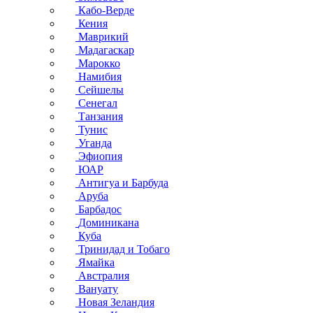
Кабо-Верде
Кения
Маврикий
Мадагаскар
Марокко
Намибия
Сейшелы
Сенегал
Танзания
Тунис
Уганда
Эфиопия
ЮАР
Антигуа и Барбуда
Аруба
Барбадос
Доминикана
Куба
Тринидад и Тобаго
Ямайка
Австралия
Вануату
Новая Зеландия