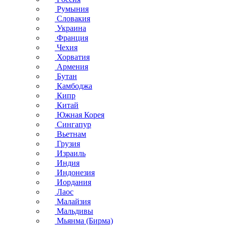
Румыния
Словакия
Украина
Франция
Чехия
Хорватия
Армения
Бутан
Камбоджа
Кипр
Китай
Южная Корея
Сингапур
Вьетнам
Грузия
Израиль
Индия
Индонезия
Иордания
Лаос
Малайзия
Мальдивы
Мьянма (Бирма)