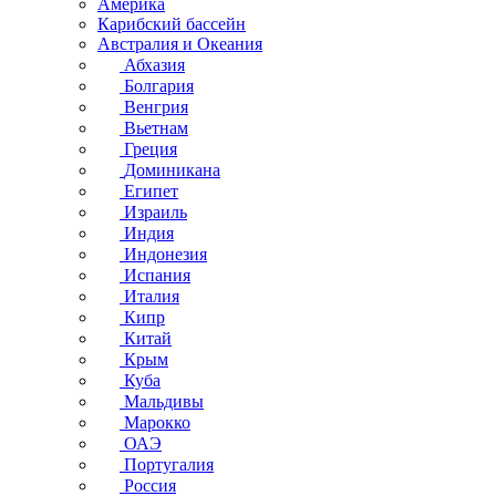
Америка
Карибский бассейн
Австралия и Океания
Абхазия
Болгария
Венгрия
Вьетнам
Греция
Доминикана
Египет
Израиль
Индия
Индонезия
Испания
Италия
Кипр
Китай
Крым
Куба
Мальдивы
Марокко
ОАЭ
Португалия
Россия