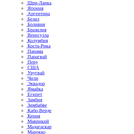
Шри-Ланка
Япония
Аргентина
Белиз
Боливия
Бразилия
Венесуэла
Колумбия
Коста-Рика
Панама
Парагвай
Перу
США
Уругвай
Чили
Эквадор
Ямайка
Египет
Замбия
Зимбабве
Кабо-Верде
Кения
Маврикий
Мадагаскар
Марокко