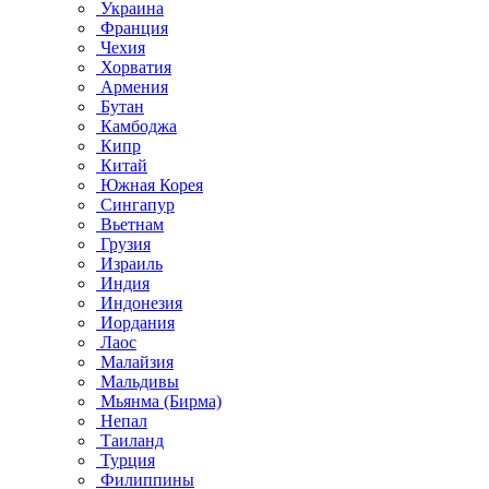
Украина
Франция
Чехия
Хорватия
Армения
Бутан
Камбоджа
Кипр
Китай
Южная Корея
Сингапур
Вьетнам
Грузия
Израиль
Индия
Индонезия
Иордания
Лаос
Малайзия
Мальдивы
Мьянма (Бирма)
Непал
Таиланд
Турция
Филиппины