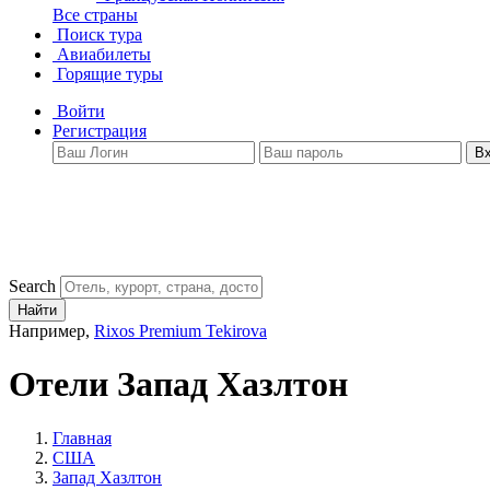
Все страны
Поиск тура
Авиабилеты
Горящие туры
Войти
Регистрация
В
Search
Найти
Например,
Rixos Premium Tekirova
Отели Запад Хазлтон
Главная
США
Запад Хазлтон