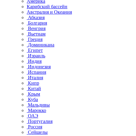
Америка
Карибский бассейн
Австралия и Океания
Абхазия
Болгария
Венгрия
Вьетнам
Греция
Доминикана
Египет
Израиль
Индия
Индонезия
Испания
Италия
Кипр
Китай
Крым
Куба
Мальдивы
Марокко
ОАЭ
Португалия
Россия
Сейшелы