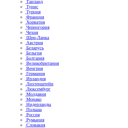
Таиланд
Тунис
Турция
Франция
Хорватия
Черногория
Чехия
Шри-Ланка
Австрия
Беларусь
Бельгия
Болгария
Великобритания
Венгрия
Германия
Ирландия
Лихтенштейн
Люксембург
Молдавия
Монако
Нидерланды
Польша
Россия
Румыния
Словакия