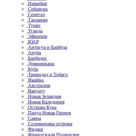
Намибия
Сейшелы
Сенегал
Танзания
Тунис
Уганда
Эфиопия
ЮАР
Антигуа и Барбуда
Аруба
Барбадос
Доминикана
Куба
Тринидад и Тобаго
Ямайка
Австралия
Вануату
Новая Зеландия
Новая Каледония
Острова Кука
Папуа Новая Гвинея
Самоа
Соломоновы острова
Фиджи
Французская Полинезия