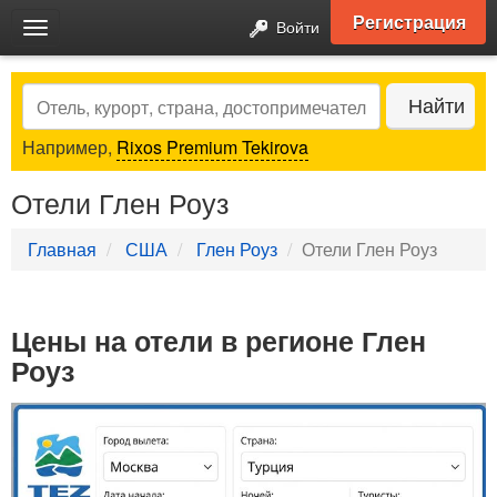
Регистрация
Войти
Toggle
navigation
Search
Найти
Например,
Rixos Premium Tekirova
Отели Глен Роуз
Главная
США
Глен Роуз
Отели Глен Роуз
Цены на отели в регионе Глен
Роуз