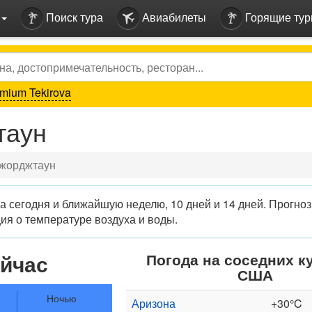
Поиск тура
Авиабилеты
Горящие ту
mium Tekirova
таун
Джорджтаун
 сегодня и ближайшую неделю, 10 дней и 14 дней. Прогноз
я о температуре воздуха и воды.
ейчас
Погода на соседних к
США
Ночью
Аризона
+30°C