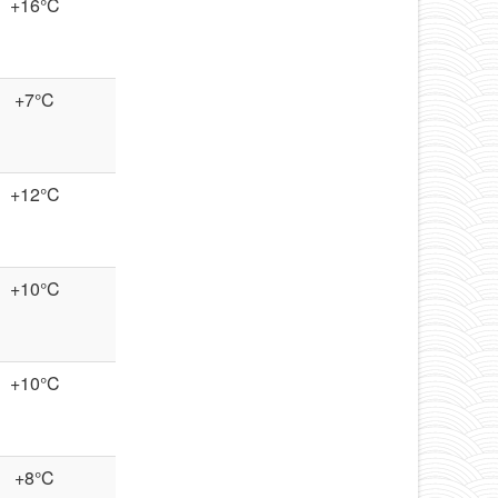
+16°C
+7°C
+12°C
+10°C
+10°C
+8°C