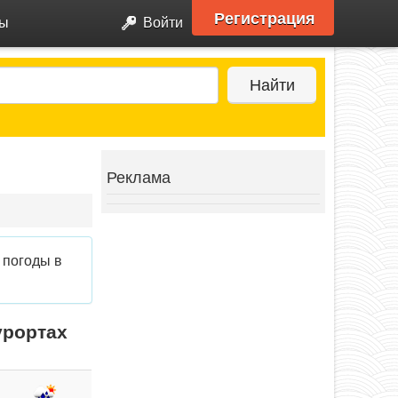
Регистрация
ры
Войти
Найти
Реклама
 погоды в
урортах