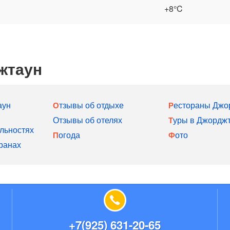
+8°C
жтаун
аун
Отзывы об отдыхе
Рестораны Джо
Отзывы об отелях
Туры в Джордж
льностях
Погода
Фото
ранах
+7(925) 631-20-65