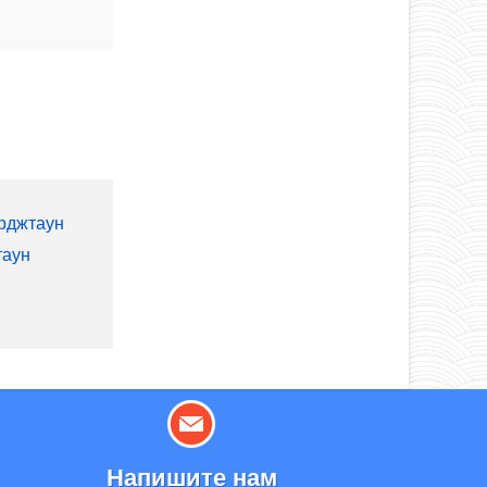
рджтаун
таун
Напишите нам