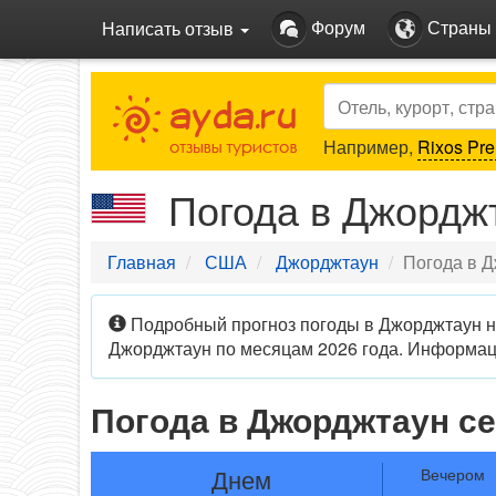
Форум
Страны
Написать отзыв
Search
Например,
Rixos Pre
Погода в Джордж
Главная
США
Джорджтаун
Погода в 
Подробный прогноз погоды в Джорджтаун на
Джорджтаун по месяцам 2026 года. Информаци
Погода в Джорджтаун с
Днем
Вечером