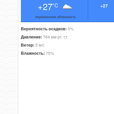
+27
°C
+27
переменная облачность
Вероятность осадков:
0%
Давление:
764 мм рт. ст.
Ветер:
5 м/с
Влажность:
75%