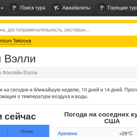
Поиск тура
Авиабилеты
Горящие ту
mium Tekirova
н Вэлли
в Фонтейн Вэлли
 на сегодня и ближайшую неделю, 10 дней и 14 дней. Прог
рмация о температуре воздуха и воды.
и сейчас
Погода на соседних к
США
Ночью
Аризона
+29°C