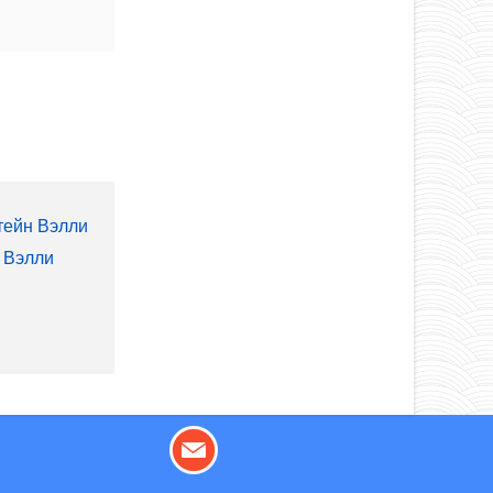
тейн Вэлли
н Вэлли