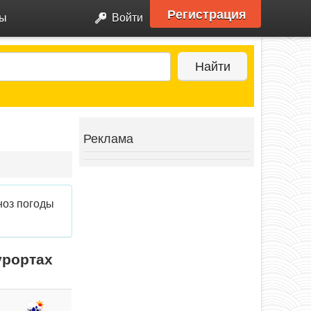
Регистрация
ры
Войти
Найти
Реклама
ноз погоды
урортах