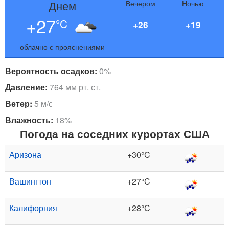
Днем
Вечером
Ночью
+27
°C
+26
+19
облачно с прояснениями
Вероятность осадков:
0%
Давление:
764 мм рт. ст.
Ветер:
5 м/с
Влажность:
18%
Погода на соседних курортах США
Аризона
+30°C
Вашингтон
+27°C
Калифорния
+28°C