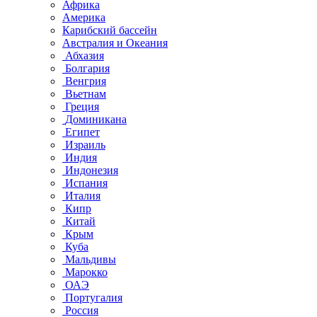
Африка
Америка
Карибский бассейн
Австралия и Океания
Абхазия
Болгария
Венгрия
Вьетнам
Греция
Доминикана
Египет
Израиль
Индия
Индонезия
Испания
Италия
Кипр
Китай
Крым
Куба
Мальдивы
Марокко
ОАЭ
Португалия
Россия