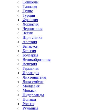
Сейшелы
Таиланд
Тунис
Турция
Франция
Хорватия
Черногория
Чехия
Шри-Ланка
Австрия
Беларусь
Бельгия
Болгария
Великобритания
Венгрия
Германия
Ирландия
Лихтенштейн
Люксембург
Молдавия
Монако
Нидерланды
Польша
Россия
Румыния