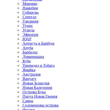
Марокко
Намибия
Сейшелы
Сенегал
Танзания
Тунис
Уганда
Эфиопия
ЮАР
Антигуа и Барбуда
Аруба
Барбадос
Доминикана
Куба
Тринидад и Тобаго
Ямайка
Австралия
Вануату
Новая Зеландия
Новая Каледония
Острова Кука
Папуа Новая Гвинея
Самоа
Соломоновы острова
Фиджи