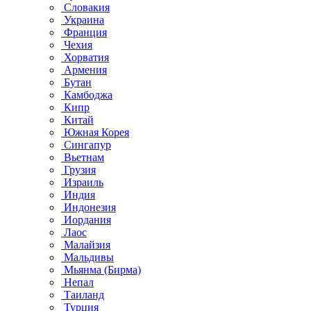
Словакия
Украина
Франция
Чехия
Хорватия
Армения
Бутан
Камбоджа
Кипр
Китай
Южная Корея
Сингапур
Вьетнам
Грузия
Израиль
Индия
Индонезия
Иордания
Лаос
Малайзия
Мальдивы
Мьянма (Бирма)
Непал
Таиланд
Турция