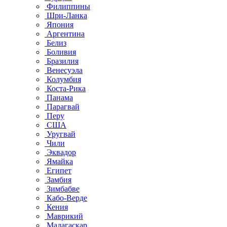
Филиппины
Шри-Ланка
Япония
Аргентина
Белиз
Боливия
Бразилия
Венесуэла
Колумбия
Коста-Рика
Панама
Парагвай
Перу
США
Уругвай
Чили
Эквадор
Ямайка
Египет
Замбия
Зимбабве
Кабо-Верде
Кения
Маврикий
Мадагаскар