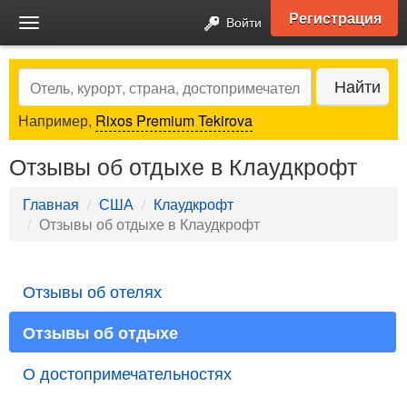
Регистрация
Войти
Toggle
navigation
Search
Найти
Например,
Rixos Premium Tekirova
Отзывы об отдыхе в Клаудкрофт
Главная
США
Клаудкрофт
Отзывы об отдыхе в Клаудкрофт
Отзывы об отелях
Отзывы об отдыхе
О достопримечательностях