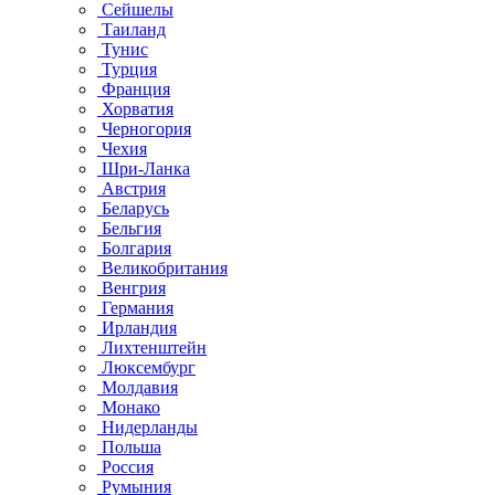
Сейшелы
Таиланд
Тунис
Турция
Франция
Хорватия
Черногория
Чехия
Шри-Ланка
Австрия
Беларусь
Бельгия
Болгария
Великобритания
Венгрия
Германия
Ирландия
Лихтенштейн
Люксембург
Молдавия
Монако
Нидерланды
Польша
Россия
Румыния