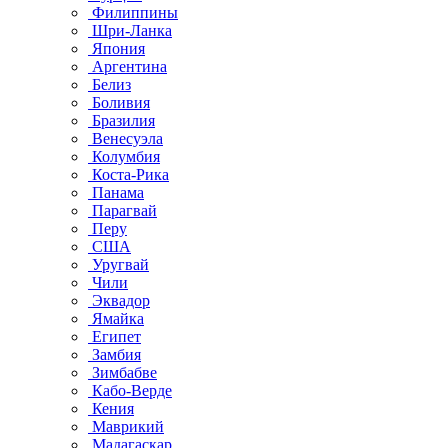
Филиппины
Шри-Ланка
Япония
Аргентина
Белиз
Боливия
Бразилия
Венесуэла
Колумбия
Коста-Рика
Панама
Парагвай
Перу
США
Уругвай
Чили
Эквадор
Ямайка
Египет
Замбия
Зимбабве
Кабо-Верде
Кения
Маврикий
Мадагаскар