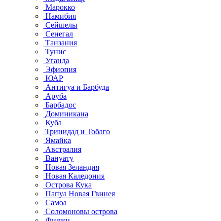
Марокко
Намибия
Сейшелы
Сенегал
Танзания
Тунис
Уганда
Эфиопия
ЮАР
Антигуа и Барбуда
Аруба
Барбадос
Доминикана
Куба
Тринидад и Тобаго
Ямайка
Австралия
Вануату
Новая Зеландия
Новая Каледония
Острова Кука
Папуа Новая Гвинея
Самоа
Соломоновы острова
Фиджи