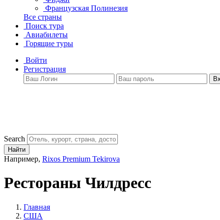
Французская Полинезия
Все страны
Поиск тура
Авиабилеты
Горящие туры
Войти
Регистрация
В
Search
Найти
Например,
Rixos Premium Tekirova
Рестораны Чилдресс
Главная
США