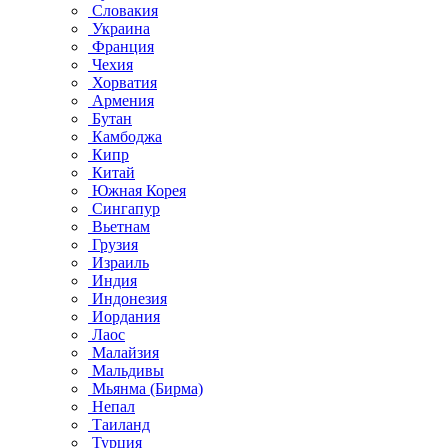
Словакия
Украина
Франция
Чехия
Хорватия
Армения
Бутан
Камбоджа
Кипр
Китай
Южная Корея
Сингапур
Вьетнам
Грузия
Израиль
Индия
Индонезия
Иордания
Лаос
Малайзия
Мальдивы
Мьянма (Бирма)
Непал
Таиланд
Турция