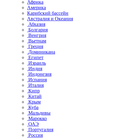
Африка
Америка
Карибский бассейн
Австралия и Океания
Абхазия
Болгария
Венгрия
Вьетнам
Греция
Доминикана
Египет
Израиль
Индия
Индонезия
Испания
Италия
Кипр
Китай
Крым
Куба
Мальдивы
Марокко
ОАЭ
Португалия
Россия