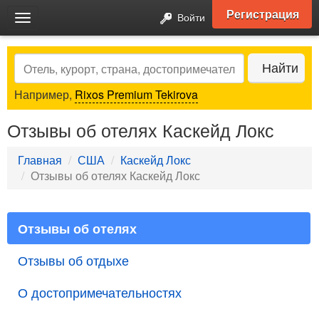
Регистрация
Войти
Toggle
navigation
Search
Найти
Например,
Rixos Premium Tekirova
Отзывы об отелях Каскейд Локс
Главная
США
Каскейд Локс
Отзывы об отелях Каскейд Локс
Отзывы об отелях
Отзывы об отдыхе
О достопримечательностях