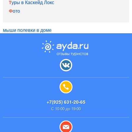
Туры в Каскейд Локс
Фото
мыши полевки в доме
+7(925) 631-20-65
С 10-00 до 19-00