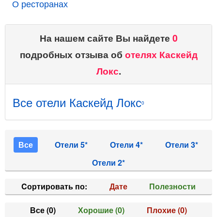
О ресторанах
На нашем сайте Вы найдете
0
подробных отзыва об
отелях Каскейд
Локс
.
Все отели Каскейд Локс
0
Все
Отели 5*
Отели 4*
Отели 3*
Отели 2*
Cортировать по:
Дате
Полезности
Все
(0)
Хорошие
(0)
Плохие
(0)