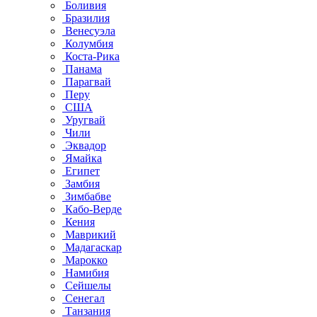
Боливия
Бразилия
Венесуэла
Колумбия
Коста-Рика
Панама
Парагвай
Перу
США
Уругвай
Чили
Эквадор
Ямайка
Египет
Замбия
Зимбабве
Кабо-Верде
Кения
Маврикий
Мадагаскар
Марокко
Намибия
Сейшелы
Сенегал
Танзания