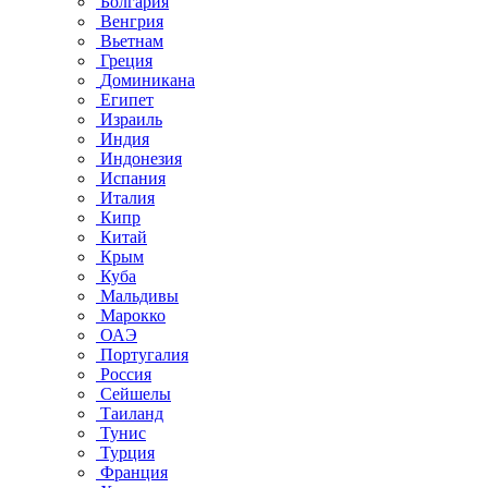
Болгария
Венгрия
Вьетнам
Греция
Доминикана
Египет
Израиль
Индия
Индонезия
Испания
Италия
Кипр
Китай
Крым
Куба
Мальдивы
Марокко
ОАЭ
Португалия
Россия
Сейшелы
Таиланд
Тунис
Турция
Франция