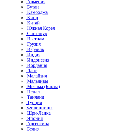
Армения
Бутан
Камбоджа
Кипр
Китай
Южная Корея
Сингапур
Вьетнам
Грузия
Израиль
Индия
Индонезия
Иордания
Лаос
Малайзия
Мальдивы
Мьянма (Бирма)
Непал
Таиланд
Турция
Филиппины
Шри-Ланка
Япония
Аргентина
Белиз