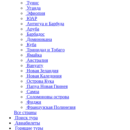
Тунис
Уганда
Эфиопия
ЮАР
Антигуа и Барбуда
Аруба
Барбадос
Доминикана
Куба
Тринидад и Тобаго
Ямайка
Австралия
Вануату
Новая Зеландия
Новая Каледония
Острова Кука
Папуа Новая Гвинея
Самоа
Соломоновы острова
Фиджи
Французская Полинезия
Все страны
Поиск тура
Авиабилеты
Горящие туры