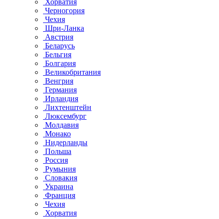
Хорватия
Черногория
Чехия
Шри-Ланка
Австрия
Беларусь
Бельгия
Болгария
Великобритания
Венгрия
Германия
Ирландия
Лихтенштейн
Люксембург
Молдавия
Монако
Нидерланды
Польша
Россия
Румыния
Словакия
Украина
Франция
Чехия
Хорватия