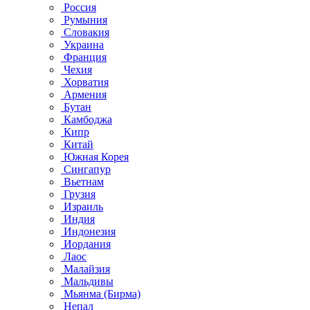
Россия
Румыния
Словакия
Украина
Франция
Чехия
Хорватия
Армения
Бутан
Камбоджа
Кипр
Китай
Южная Корея
Сингапур
Вьетнам
Грузия
Израиль
Индия
Индонезия
Иордания
Лаос
Малайзия
Мальдивы
Мьянма (Бирма)
Непал