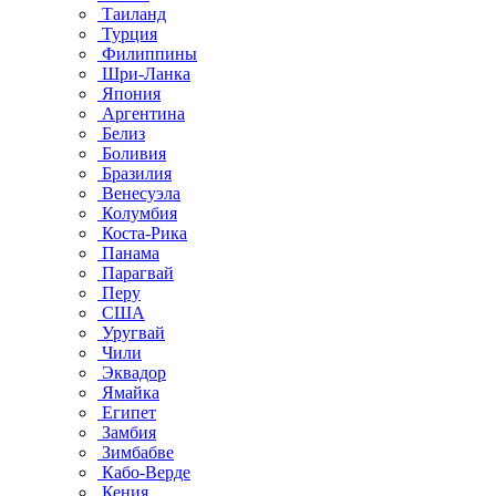
Таиланд
Турция
Филиппины
Шри-Ланка
Япония
Аргентина
Белиз
Боливия
Бразилия
Венесуэла
Колумбия
Коста-Рика
Панама
Парагвай
Перу
США
Уругвай
Чили
Эквадор
Ямайка
Египет
Замбия
Зимбабве
Кабо-Верде
Кения