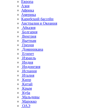
Европа
Азия
Африка
Америка
Карибский бассейн
Австралия и Океания
Абхазия
Болгария
Венгрия
Вьетнам
Греция
Доминикана
Египет
Израиль
Индия
Индонезия
Испания
Италия
Кипр
Китай
Крым
Куба
Мальдивы
Марокко
ОАЭ