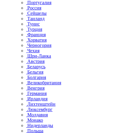
Португалия
Россия
Сейшелы
Таиланд
Тунис
Турция
Франция
Хорватия
Черногория
Чехия
Шри-Ланка
Австрия
Беларусь
Бельгия
Болгария
Великобритания
Венгрия
Германия
Ирландия
Лихтенштейн
Люксембург
Молдавия
Монако
Нидерланды
Польша