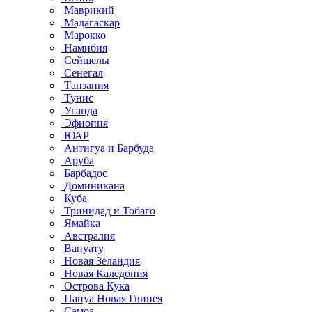
Маврикий
Мадагаскар
Марокко
Намибия
Сейшелы
Сенегал
Танзания
Тунис
Уганда
Эфиопия
ЮАР
Антигуа и Барбуда
Аруба
Барбадос
Доминикана
Куба
Тринидад и Тобаго
Ямайка
Австралия
Вануату
Новая Зеландия
Новая Каледония
Острова Кука
Папуа Новая Гвинея
Самоа