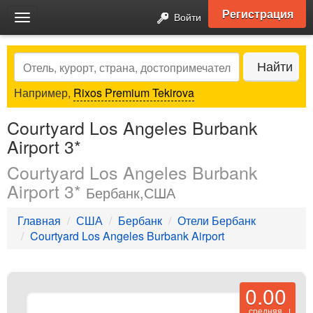
Регистрация
Войти
Toggle
navigation
Search
Найти
Например,
Rixos Premium Tekirova
Courtyard Los Angeles Burbank
Airport 3*
Courtyard Los Angeles Burbank
Airport 3*
Бербанк,США
Главная
США
Бербанк
Отели Бербанк
Courtyard Los Angeles Burbank Airport
0.00
средняя