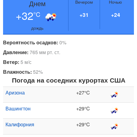
Днем
Вечером
Ночью
+32
°C
+31
+24
дождь
Вероятность осадков:
0%
Давление:
765 мм рт. ст.
Ветер:
5 м/с
Влажность:
52%
Погода на соседних курортах США
Аризона
+27°C
Вашингтон
+29°C
Калифорния
+29°C