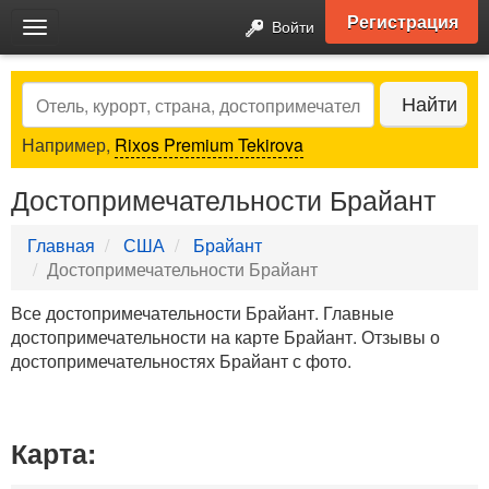
Регистрация
Войти
Toggle
navigation
Search
Найти
Например,
Rixos Premium Tekirova
Достопримечательности Брайант
Главная
США
Брайант
Достопримечательности Брайант
Все достопримечательности Брайант. Главные
достопримечательности на карте Брайант. Отзывы о
достопримечательностях Брайант с фото.
Карта: