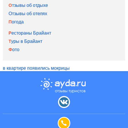
Отзывы об отдыхе
Отзывы об отелях
Погода
Рестораны Брайант
Туры в Брайант
Фото
в квартире появились мокрицы