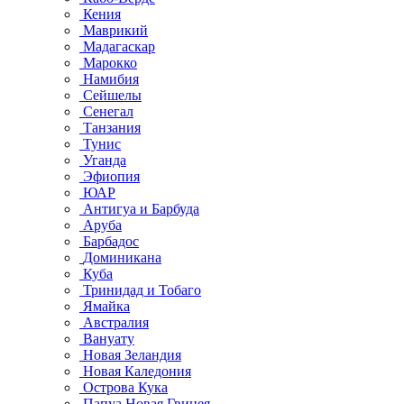
Кения
Маврикий
Мадагаскар
Марокко
Намибия
Сейшелы
Сенегал
Танзания
Тунис
Уганда
Эфиопия
ЮАР
Антигуа и Барбуда
Аруба
Барбадос
Доминикана
Куба
Тринидад и Тобаго
Ямайка
Австралия
Вануату
Новая Зеландия
Новая Каледония
Острова Кука
Папуа Новая Гвинея