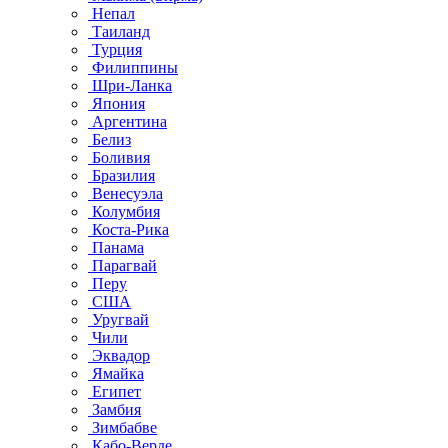
Непал
Таиланд
Турция
Филиппины
Шри-Ланка
Япония
Аргентина
Белиз
Боливия
Бразилия
Венесуэла
Колумбия
Коста-Рика
Панама
Парагвай
Перу
США
Уругвай
Чили
Эквадор
Ямайка
Египет
Замбия
Зимбабве
Кабо-Верде