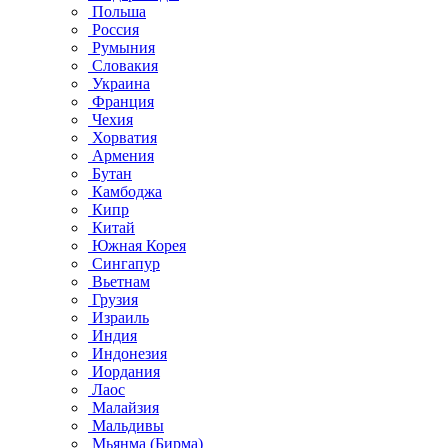
Польша
Россия
Румыния
Словакия
Украина
Франция
Чехия
Хорватия
Армения
Бутан
Камбоджа
Кипр
Китай
Южная Корея
Сингапур
Вьетнам
Грузия
Израиль
Индия
Индонезия
Иордания
Лаос
Малайзия
Мальдивы
Мьянма (Бирма)