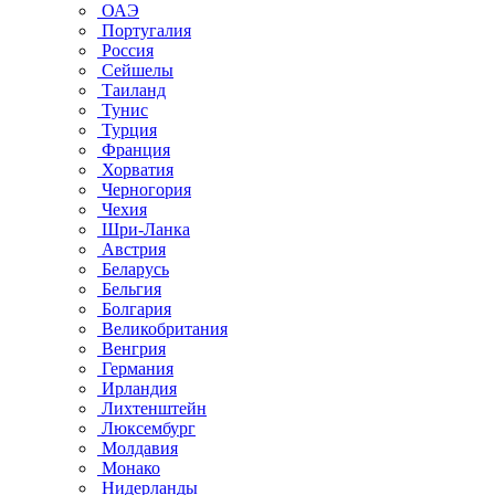
ОАЭ
Португалия
Россия
Сейшелы
Таиланд
Тунис
Турция
Франция
Хорватия
Черногория
Чехия
Шри-Ланка
Австрия
Беларусь
Бельгия
Болгария
Великобритания
Венгрия
Германия
Ирландия
Лихтенштейн
Люксембург
Молдавия
Монако
Нидерланды