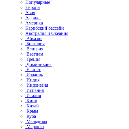
Популярные
Европа
Азия
Африка
Америка
Карибский бассейн
Австралия и Океания
Абхазия
Болгария
Венгрия
Вьетнам
Греция
Доминикана
Египет
Израиль
Индия
Индонезия
Испания
Италия
Кипр
Китай
Крым
Куба
Мальдивы
Марокко