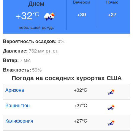
Днем
Вечером
Ночью
+32
°C
+30
+27
небольшой дождь
Вероятность осадков:
0%
Давление:
762 мм рт. ст.
Ветер:
7 м/с
Влажность:
59%
Погода на соседних курортах США
Аризона
+32°C
Вашингтон
+27°C
Калифорния
+27°C