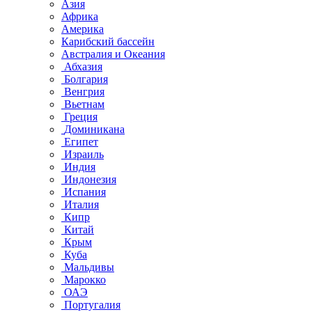
Азия
Африка
Америка
Карибский бассейн
Австралия и Океания
Абхазия
Болгария
Венгрия
Вьетнам
Греция
Доминикана
Египет
Израиль
Индия
Индонезия
Испания
Италия
Кипр
Китай
Крым
Куба
Мальдивы
Марокко
ОАЭ
Португалия