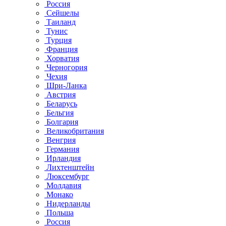
Россия
Сейшелы
Таиланд
Тунис
Турция
Франция
Хорватия
Черногория
Чехия
Шри-Ланка
Австрия
Беларусь
Бельгия
Болгария
Великобритания
Венгрия
Германия
Ирландия
Лихтенштейн
Люксембург
Молдавия
Монако
Нидерланды
Польша
Россия