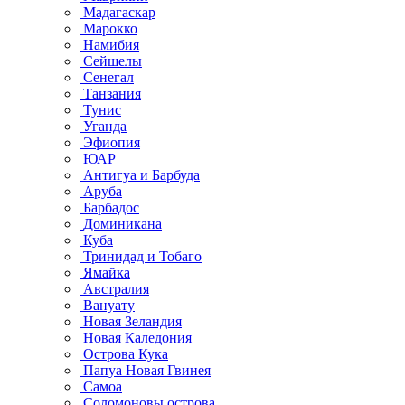
Мадагаскар
Марокко
Намибия
Сейшелы
Сенегал
Танзания
Тунис
Уганда
Эфиопия
ЮАР
Антигуа и Барбуда
Аруба
Барбадос
Доминикана
Куба
Тринидад и Тобаго
Ямайка
Австралия
Вануату
Новая Зеландия
Новая Каледония
Острова Кука
Папуа Новая Гвинея
Самоа
Соломоновы острова