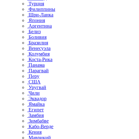
Турция
Филиппины
Шри-Ланка
Япония
Аргентина
Белиз
Боливия
Бразилия
Венесуэла
Колумбия
Коста-Рика
Панама
Парагвай
Перу
США
Уругвай
Чили
Эквадор
Ямайка
Египет
Замбия
Зимбабве
Кабо-Верде
Кения
Маврикий