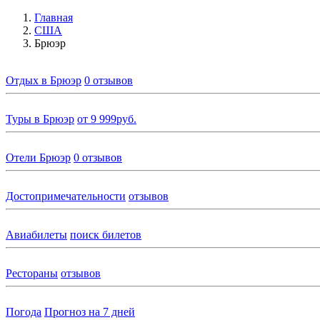
Главная
США
Брюэр
Отдых в Брюэр
0 отзывов
Туры в Брюэр
от 9 999руб.
Отели Брюэр
0 отзывов
Достопримечательности
отзывов
Авиабилеты
поиск билетов
Рестораны
отзывов
Погода
Прогноз на 7 дней