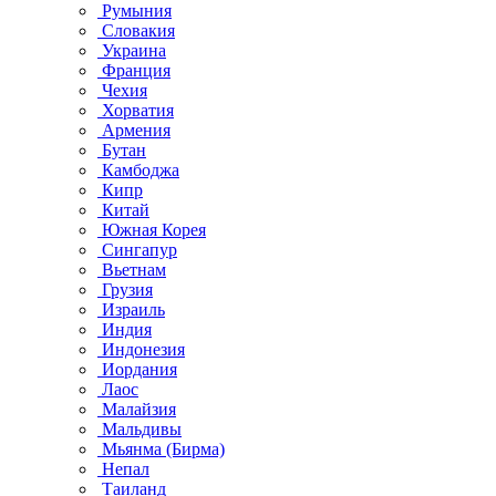
Румыния
Словакия
Украина
Франция
Чехия
Хорватия
Армения
Бутан
Камбоджа
Кипр
Китай
Южная Корея
Сингапур
Вьетнам
Грузия
Израиль
Индия
Индонезия
Иордания
Лаос
Малайзия
Мальдивы
Мьянма (Бирма)
Непал
Таиланд