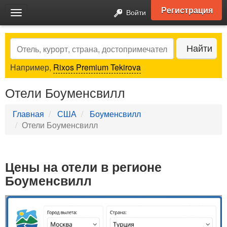
Регистрация
Войти
Toggle
navigation
Search
Найти
Например,
Rixos Premium Tekirova
Отели Боуменсвилл
Главная
США
Боуменсвилл
Отели Боуменсвилл
Цены на отели в регионе
Боуменсвилл