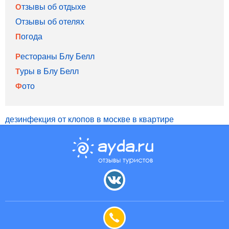
Отзывы об отдыхе
Отзывы об отелях
Погода
Рестораны Блу Белл
Туры в Блу Белл
Фото
дезинфекция от клопов в москве в квартире