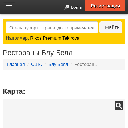
Регистрация
Войти
Toggle
navigation
Search
Найти
Например,
Rixos Premium Tekirova
Рестораны Блу Белл
Главная
США
Блу Белл
Рестораны
Карта: