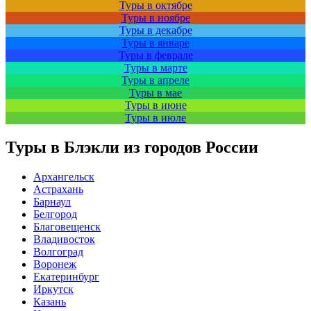
Туры в октябре
Туры в ноябре
Туры в декабре
Туры в январе
Туры в феврале
Туры в марте
Туры в апреле
Туры в мае
Туры в июне
Туры в июле
Туры в Блэкли из городов России
Архангельск
Астрахань
Барнаул
Белгород
Благовещенск
Владивосток
Волгоград
Воронеж
Екатеринбург
Иркутск
Казань