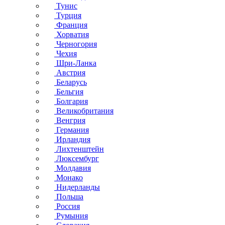
Тунис
Турция
Франция
Хорватия
Черногория
Чехия
Шри-Ланка
Австрия
Беларусь
Бельгия
Болгария
Великобритания
Венгрия
Германия
Ирландия
Лихтенштейн
Люксембург
Молдавия
Монако
Нидерланды
Польша
Россия
Румыния