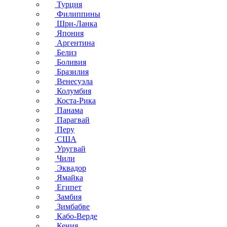
Турция
Филиппины
Шри-Ланка
Япония
Аргентина
Белиз
Боливия
Бразилия
Венесуэла
Колумбия
Коста-Рика
Панама
Парагвай
Перу
США
Уругвай
Чили
Эквадор
Ямайка
Египет
Замбия
Зимбабве
Кабо-Верде
Кения