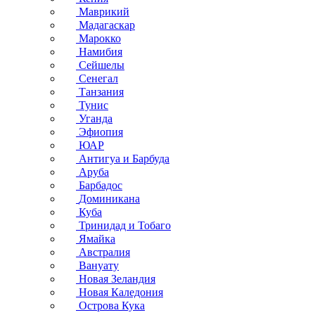
Маврикий
Мадагаскар
Марокко
Намибия
Сейшелы
Сенегал
Танзания
Тунис
Уганда
Эфиопия
ЮАР
Антигуа и Барбуда
Аруба
Барбадос
Доминикана
Куба
Тринидад и Тобаго
Ямайка
Австралия
Вануату
Новая Зеландия
Новая Каледония
Острова Кука