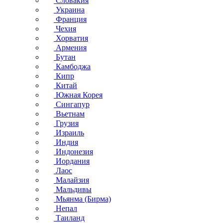
Словакия
Украина
Франция
Чехия
Хорватия
Армения
Бутан
Камбоджа
Кипр
Китай
Южная Корея
Сингапур
Вьетнам
Грузия
Израиль
Индия
Индонезия
Иордания
Лаос
Малайзия
Мальдивы
Мьянма (Бирма)
Непал
Таиланд