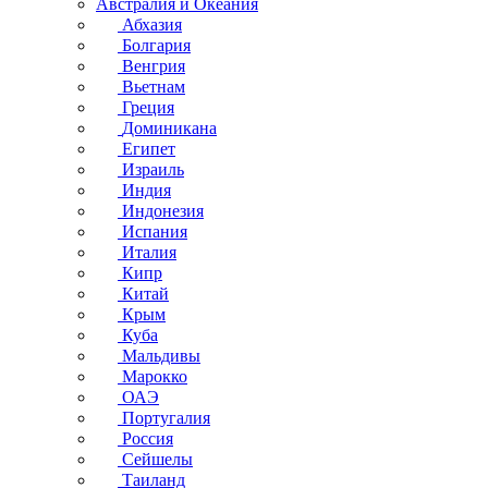
Австралия и Океания
Абхазия
Болгария
Венгрия
Вьетнам
Греция
Доминикана
Египет
Израиль
Индия
Индонезия
Испания
Италия
Кипр
Китай
Крым
Куба
Мальдивы
Марокко
ОАЭ
Португалия
Россия
Сейшелы
Таиланд