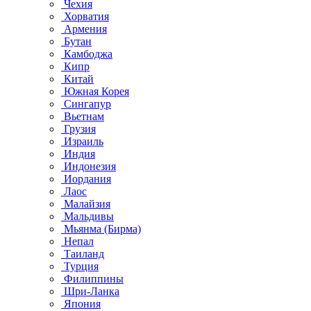
Чехия
Хорватия
Армения
Бутан
Камбоджа
Кипр
Китай
Южная Корея
Сингапур
Вьетнам
Грузия
Израиль
Индия
Индонезия
Иордания
Лаос
Малайзия
Мальдивы
Мьянма (Бирма)
Непал
Таиланд
Турция
Филиппины
Шри-Ланка
Япония