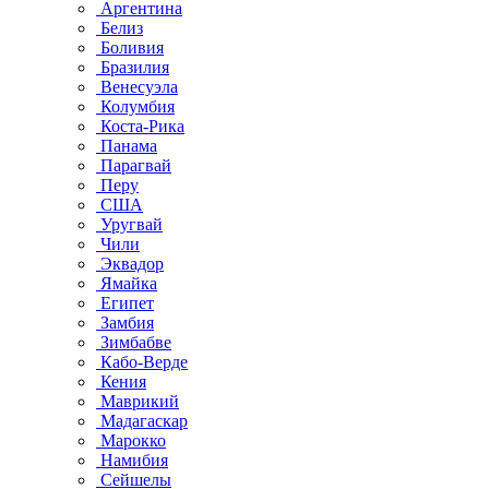
Аргентина
Белиз
Боливия
Бразилия
Венесуэла
Колумбия
Коста-Рика
Панама
Парагвай
Перу
США
Уругвай
Чили
Эквадор
Ямайка
Египет
Замбия
Зимбабве
Кабо-Верде
Кения
Маврикий
Мадагаскар
Марокко
Намибия
Сейшелы