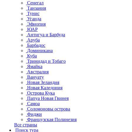
Сенегал
Танзания
Тунис
Уганда
Эфиопия
ЮАР
Антигуа и Барбуда
Аруба
Барбадос
Доминикана
Куба
Тринидад и Тобаго
Ямайка
Австралия
Вануату
Новая Зеландия
Новая Каледония
Острова Кука
Папуа Новая Гвинея
Самоа
Соломоновы острова
Фиджи
Французская Полинезия
Все страны
Поиск тура