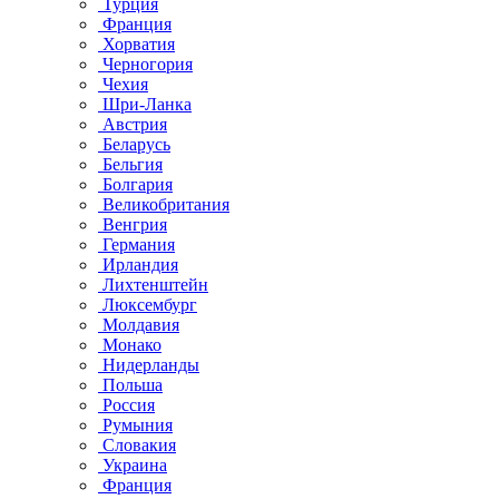
Турция
Франция
Хорватия
Черногория
Чехия
Шри-Ланка
Австрия
Беларусь
Бельгия
Болгария
Великобритания
Венгрия
Германия
Ирландия
Лихтенштейн
Люксембург
Молдавия
Монако
Нидерланды
Польша
Россия
Румыния
Словакия
Украина
Франция