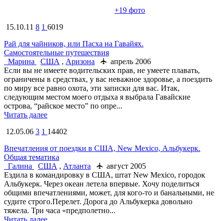
+19
фото
15.10.11
8
1
6019
Рай для чайников, или Пасха на Гавайях.
Самостоятельные путешествия
Марина
США
,
Аризона
апрель 2006
Если вы не имеете водительских прав, не умеете плавать,
ограничены в средствах, у вас неважное здоровье, а поездить
по миру все равно охота, эти записки для вас. Итак,
cледующим местом моего отдыха я выбрала Гавайские
острова, “райское место” по опре...
Читать далее
12.05.06
3
1
14402
Впечатления от поездки в США, New Mexico, Альбукерк.
Общая тематика
Галина
США
,
Атланта
август 2005
Ездила в командировку в США, штат New Mexico, городок
Альбукерк. Через океан летела впервые. Хочу поделиться
общими впечатлениями, может, для кого-то и банальными, не
судите строго.Перелет. Дорога до Альбукерка довольно
тяжела. Три часа «предполетно...
Читать далее