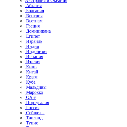
Австралия и Океания
Абхазия
Болгария
Венгрия
Вьетнам
Греция
Доминикана
Египет
Израиль
Индия
Индонезия
Испания
Италия
Кипр
Китай
Крым
Куба
Мальдивы
Марокко
ОАЭ
Португалия
Россия
Сейшелы
Таиланд
Тунис