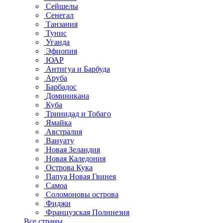
Сейшелы
Сенегал
Танзания
Тунис
Уганда
Эфиопия
ЮАР
Антигуа и Барбуда
Аруба
Барбадос
Доминикана
Куба
Тринидад и Тобаго
Ямайка
Австралия
Вануату
Новая Зеландия
Новая Каледония
Острова Кука
Папуа Новая Гвинея
Самоа
Соломоновы острова
Фиджи
Французская Полинезия
Все страны