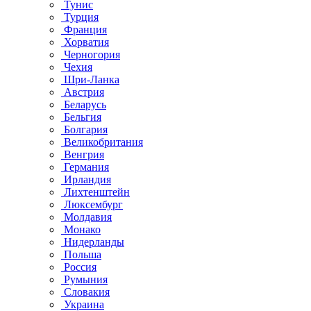
Тунис
Турция
Франция
Хорватия
Черногория
Чехия
Шри-Ланка
Австрия
Беларусь
Бельгия
Болгария
Великобритания
Венгрия
Германия
Ирландия
Лихтенштейн
Люксембург
Молдавия
Монако
Нидерланды
Польша
Россия
Румыния
Словакия
Украина