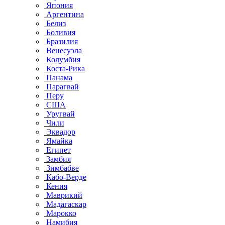
Япония
Аргентина
Белиз
Боливия
Бразилия
Венесуэла
Колумбия
Коста-Рика
Панама
Парагвай
Перу
США
Уругвай
Чили
Эквадор
Ямайка
Египет
Замбия
Зимбабве
Кабо-Верде
Кения
Маврикий
Мадагаскар
Марокко
Намибия