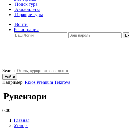
Поиск тура
Авиабилеты
Горящие туры
Войти
Регистрация
В
Search
Найти
Например,
Rixos Premium Tekirova
Рувензори
0.00
Главная
Уганда