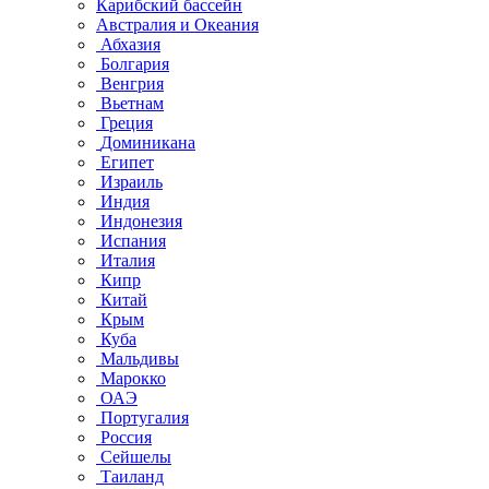
Карибский бассейн
Австралия и Океания
Абхазия
Болгария
Венгрия
Вьетнам
Греция
Доминикана
Египет
Израиль
Индия
Индонезия
Испания
Италия
Кипр
Китай
Крым
Куба
Мальдивы
Марокко
ОАЭ
Португалия
Россия
Сейшелы
Таиланд