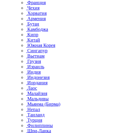
Франция
Чехия
Хорватия
Армения
Бутан
Камбоджа
Кипр
Китай
Южная Корея
Сингапур
Вьетнам
Грузия
Израиль
Индия
Индонезия
Иордания
Лаос
Малайзия
Мальдивы
Мьянма (Бирма)
Непал
Таиланд
Турция
Филиппины
Шри-Ланка