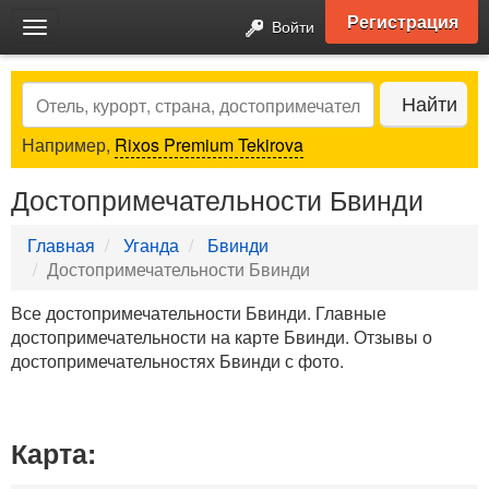
Регистрация
Войти
Toggle
navigation
Search
Найти
Например,
Rixos Premium Tekirova
Достопримечательности Бвинди
Главная
Уганда
Бвинди
Достопримечательности Бвинди
Все достопримечательности Бвинди. Главные
достопримечательности на карте Бвинди. Отзывы о
достопримечательностях Бвинди с фото.
Карта: