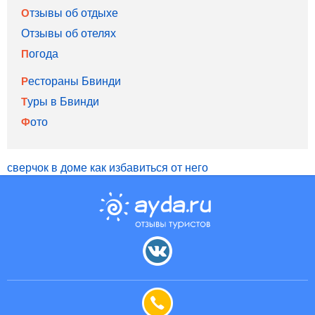
Отзывы об отдыхе
Отзывы об отелях
Погода
Рестораны Бвинди
Туры в Бвинди
Фото
сверчок в доме как избавиться от него