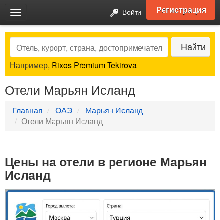
Регистрация
Войти
Toggle
navigation
Search
Найти
Например,
Rixos Premium Tekirova
Отели Марьян Исланд
Главная
ОАЭ
Марьян Исланд
Отели Марьян Исланд
Цены на отели в регионе Марьян
Исланд