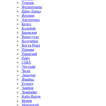
Турция
Филиппины
Шри-Ланка
Япония
Аргентина
Белиз
Боливия
Бразилия
Венесуэла
Колумбия
Коста-Рика
Панама
Парагвай
Перу
США
Уругвай
Чили
Эквадор
Ямайка
Египет
Замбия
Зимбабве
Кабо-Верде
Кения
Маврикий