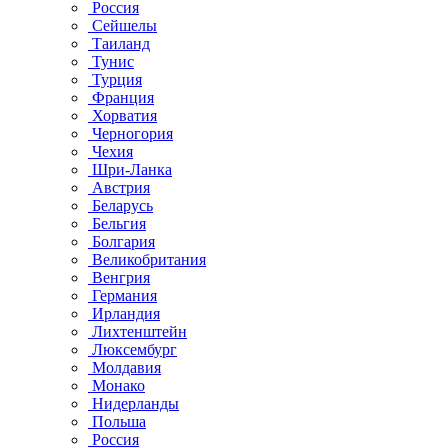
Россия
Сейшелы
Таиланд
Тунис
Турция
Франция
Хорватия
Черногория
Чехия
Шри-Ланка
Австрия
Беларусь
Бельгия
Болгария
Великобритания
Венгрия
Германия
Ирландия
Лихтенштейн
Люксембург
Молдавия
Монако
Нидерланды
Польша
Россия