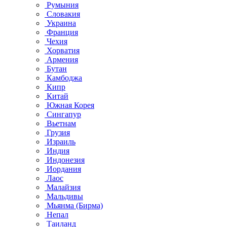
Румыния
Словакия
Украина
Франция
Чехия
Хорватия
Армения
Бутан
Камбоджа
Кипр
Китай
Южная Корея
Сингапур
Вьетнам
Грузия
Израиль
Индия
Индонезия
Иордания
Лаос
Малайзия
Мальдивы
Мьянма (Бирма)
Непал
Таиланд