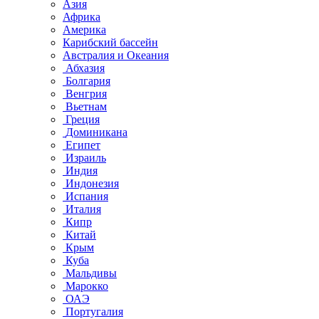
Азия
Африка
Америка
Карибский бассейн
Австралия и Океания
Абхазия
Болгария
Венгрия
Вьетнам
Греция
Доминикана
Египет
Израиль
Индия
Индонезия
Испания
Италия
Кипр
Китай
Крым
Куба
Мальдивы
Марокко
ОАЭ
Португалия