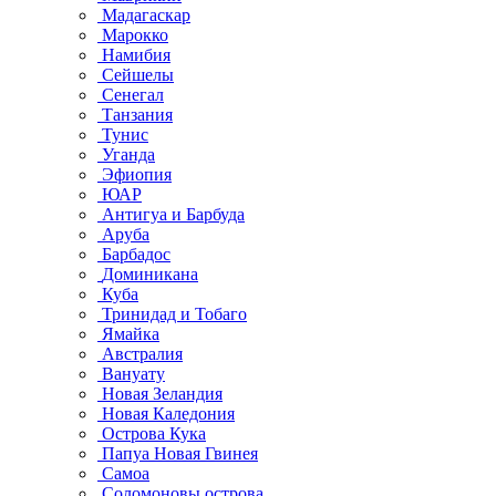
Мадагаскар
Марокко
Намибия
Сейшелы
Сенегал
Танзания
Тунис
Уганда
Эфиопия
ЮАР
Антигуа и Барбуда
Аруба
Барбадос
Доминикана
Куба
Тринидад и Тобаго
Ямайка
Австралия
Вануату
Новая Зеландия
Новая Каледония
Острова Кука
Папуа Новая Гвинея
Самоа
Соломоновы острова