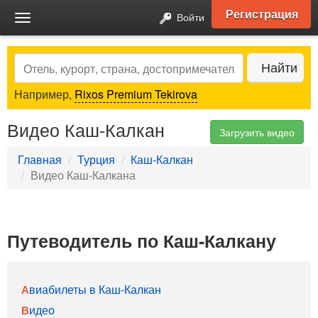
Регистрация
Войти
Toggle
navigation
Search
Найти
Например,
Rixos Premium Tekirova
Видео Каш-Калкан
Загрузить видео
Главная
Турция
Каш-Калкан
Видео Каш-Калкана
Путеводитель по Каш-Калкану
Авиабилеты в Каш-Калкан
Видео