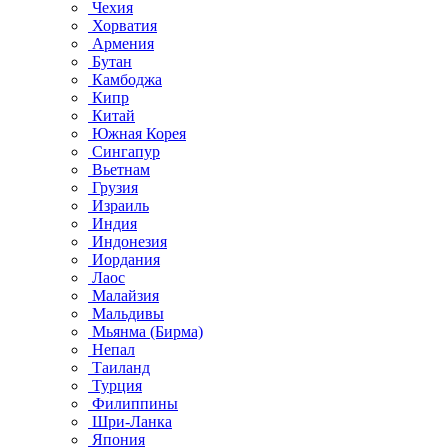
Чехия
Хорватия
Армения
Бутан
Камбоджа
Кипр
Китай
Южная Корея
Сингапур
Вьетнам
Грузия
Израиль
Индия
Индонезия
Иордания
Лаос
Малайзия
Мальдивы
Мьянма (Бирма)
Непал
Таиланд
Турция
Филиппины
Шри-Ланка
Япония