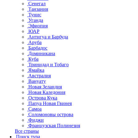
Сенегал
Танзания
Тунис
Уганда
Эфиопия
ЮАР
Антигуа и Барбуда
Аруба
Барбадос
Доминикана
Куба
Тринидад и Тобаго
Ямайка
Австралия
Вануату
Новая Зеландия
Новая Каледония
Острова Кука
Папуа Новая Гвинея
Самоа
Соломоновы острова
Фиджи
Французская Полинезия
Все страны
Поиск тура