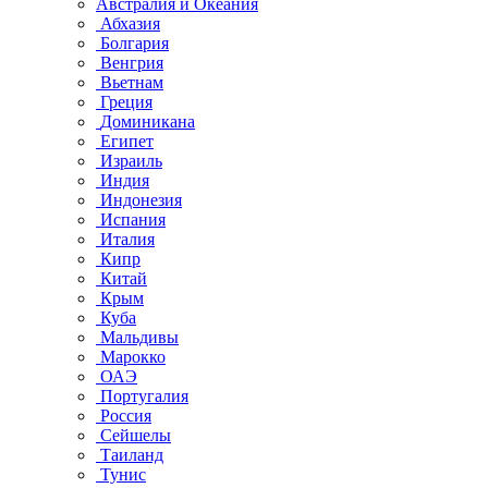
Австралия и Океания
Абхазия
Болгария
Венгрия
Вьетнам
Греция
Доминикана
Египет
Израиль
Индия
Индонезия
Испания
Италия
Кипр
Китай
Крым
Куба
Мальдивы
Марокко
ОАЭ
Португалия
Россия
Сейшелы
Таиланд
Тунис