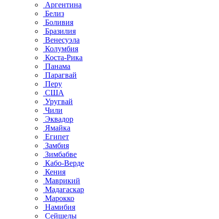
Аргентина
Белиз
Боливия
Бразилия
Венесуэла
Колумбия
Коста-Рика
Панама
Парагвай
Перу
США
Уругвай
Чили
Эквадор
Ямайка
Египет
Замбия
Зимбабве
Кабо-Верде
Кения
Маврикий
Мадагаскар
Марокко
Намибия
Сейшелы