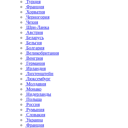
Турция
Франция
Хорватия
Черногория
Чехия
Шри-Ланка
Австрия
Беларусь
Бельгия
Болгария
Великобритания
Венгрия
Германия
Ирландия
Лихтенштейн
Люксембург
Молдавия
Монако
Нидерланды
Польша
Россия
Румыния
Словакия
Украина
Франция