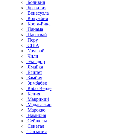
Боливия
Бразилия
Венесуэла
Колумбия
Коста-Рика
Панама
Парагвай
Перу
США
Уругвай
Чили
Эквадор
Ямайка
Египет
Замбия
Зимбабве
Кабо-Верде
Кения
Маврикий
Мадагаскар
Марокко
Намибия
Сейшелы
Сенегал
Танзания