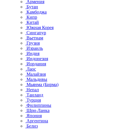
Армения
Бутан
Камбоджа
Кипр
Китай
Южная Корея
Сингапур
Вьетнам
Грузия
Израиль
Индия
Индонезия
Иордания
Лаос
Малайзия
Мальдивы
Мьянма (Бирма)
Непал
Таиланд
Турция
Филиппины
Шри-Ланка
Япония
Аргентина
Белиз