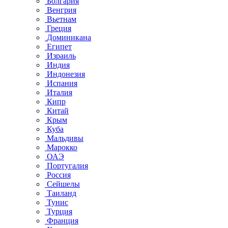
Болгария
Венгрия
Вьетнам
Греция
Доминикана
Египет
Израиль
Индия
Индонезия
Испания
Италия
Кипр
Китай
Крым
Куба
Мальдивы
Марокко
ОАЭ
Португалия
Россия
Сейшелы
Таиланд
Тунис
Турция
Франция