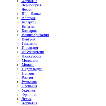
Хорватия
Черногория
Чехия
Шри-Ланка
Австрия
Беларусь
Бельгия
Болгария
Великобритания
Венгрия
Германия
Ирландия
Лихтенштейн
Люксембург
Молдавия
Монако
Нидерланды
Польша
Россия
Румыния
Словакия
Украина
Франция
Чехия
Хорватия