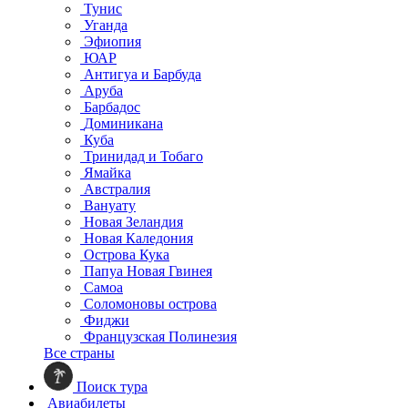
Тунис
Уганда
Эфиопия
ЮАР
Антигуа и Барбуда
Аруба
Барбадос
Доминикана
Куба
Тринидад и Тобаго
Ямайка
Австралия
Вануату
Новая Зеландия
Новая Каледония
Острова Кука
Папуа Новая Гвинея
Самоа
Соломоновы острова
Фиджи
Французская Полинезия
Все страны
Поиск тура
Авиабилеты