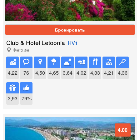
Бронировать
Club & Hotel Letoonia
HV1
Фетхие
4,22
76
4,50
4,65
3,64
4,02
4,33
4,21
4,36
3,93
79%
4.00