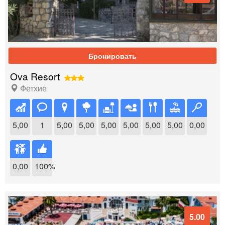
Бронировать
Ova Resort
Фетхие
5,00
1
5,00
5,00
5,00
5,00
5,00
5,00
0,00
0,00
100%
5.00