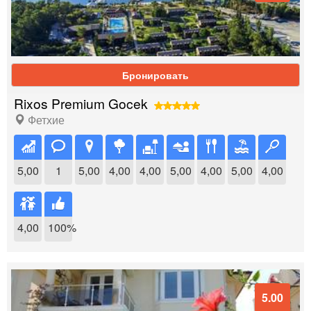
Бронировать
Rixos Premium Gocek
Фетхие
5,00
1
5,00
4,00
4,00
5,00
4,00
5,00
4,00
4,00
100%
5.00