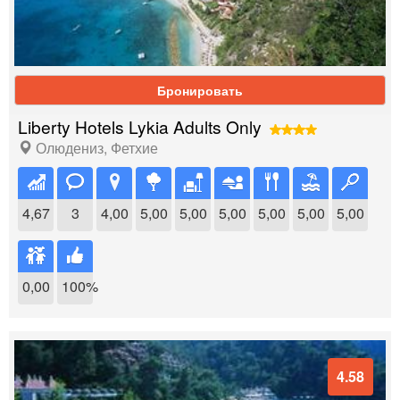
Бронировать
Liberty Hotels Lykia Adults Only
Олюдениз
,
Фетхие
4,67
3
4,00
5,00
5,00
5,00
5,00
5,00
5,00
0,00
100%
4.58