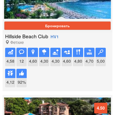
Бронировать
Hillside Beach Club
HV1
Фетхие
4,58
12
4,60
4,30
4,30
4,60
4,80
4,70
5,00
4,12
92%
4.50