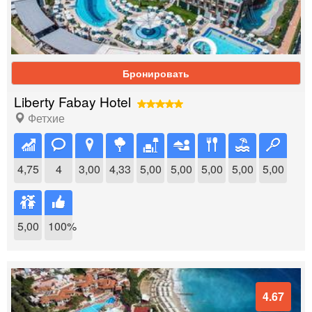
Бронировать
Liberty Fabay Hotel
Фетхие
4,75
4
3,00
4,33
5,00
5,00
5,00
5,00
5,00
5,00
100%
4.67