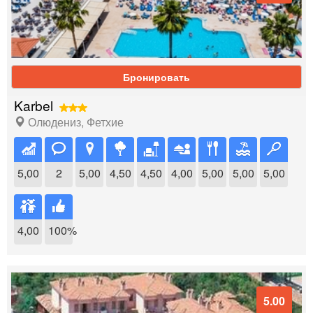
Бронировать
Karbel
Олюдениз
,
Фетхие
5,00
2
5,00
4,50
4,50
4,00
5,00
5,00
5,00
4,00
100%
5.00