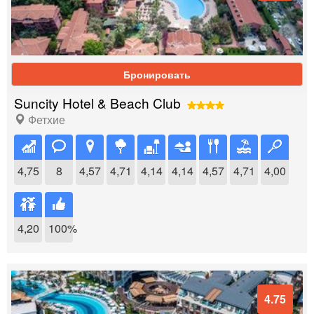
Бронировать
Suncity Hotel & Beach Club
Фетхие
4,75
8
4,57
4,71
4,14
4,14
4,57
4,71
4,00
4,20
100%
4.75