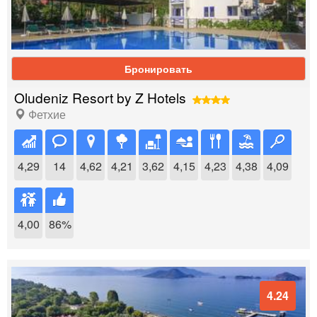
Бронировать
Oludeniz Resort by Z Hotels
Фетхие
4,29
14
4,62
4,21
3,62
4,15
4,23
4,38
4,09
4,00
86%
4.24