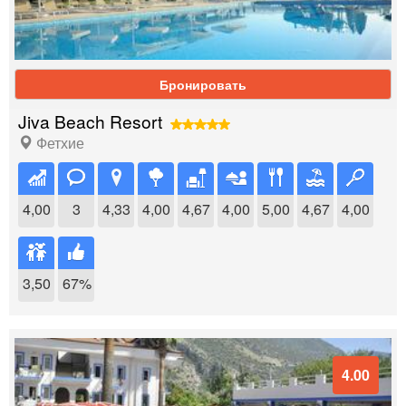
Бронировать
Jiva Beach Resort
Фетхие
4,00
3
4,33
4,00
4,67
4,00
5,00
4,67
4,00
3,50
67%
4.00