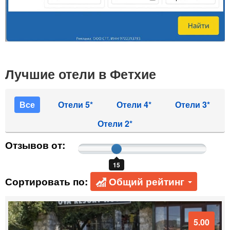
Лучшие отели в Фетхие
Все
Отели 5*
Отели 4*
Отели 3*
Отели 2*
Отзывов от:
15
Сортировать по:
Общий рейтинг
5.00