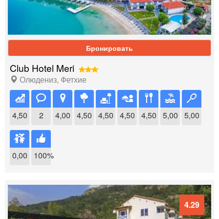
Бронировать
Club Hotel Meri
Олюдениз
,
Фетхие
4,50
2
4,00
4,50
4,50
4,50
4,50
5,00
5,00
0,00
100%
4.29