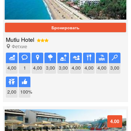
Бронировать
Mutlu Hotel
Фетхие
4,00
1
4,00
3,00
3,00
4,00
4,00
4,00
3,00
2,00
100%
4.00