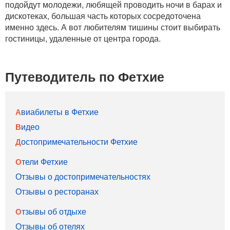
подойдут молодежи, любящей проводить ночи в барах и
дискотеках, большая часть которых сосредоточена
именно здесь. А вот любителям тишины стоит выбирать
гостиницы, удаленные от центра города.
Путеводитель по Фетхие
Авиабилеты в Фетхие
Видео
Достопримечательности Фетхие
Отели Фетхие
Отзывы о достопримечательностях
Отзывы о ресторанах
Отзывы об отдыхе
Отзывы об отелях