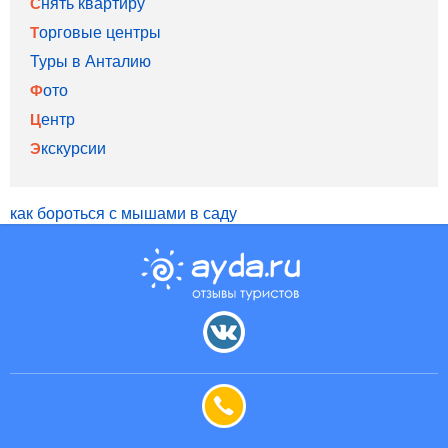
Снять квартиру
Торговые центры
Туры в Анталию
Фото
Центр
Экскурсии
как бороться с мышами в саду